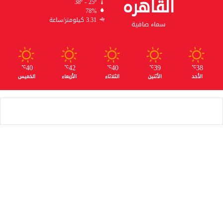
القاهره
38º - 25º
78%
3.31 كيلومتر/ساعة
سماء صافية
40
42
40
39
38
℃
℃
℃
℃
℃
الأحد
الأثنين
الثلاثاء
الأربعاء
الخميس