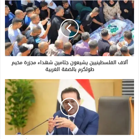
د
ك
ا
ل
إ
ل
ك
ت
ر
و
آلاف الفلسطينيين يشيعون جثامين شهداء مجزرة مخيم
ن
طولكرم بالضفة الغربية
ي