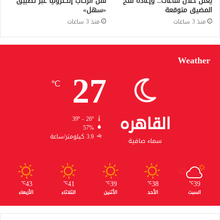
يُعلن خلال ساعات.. وإعادة فتح
نقل الركاب إلكترونيًا عبر تطبيق
المضيق متوقعة
«سهل»
منذ 3 ساعات
منذ 3 ساعات
Weather
27
℃
القاهره
39º - 26º
57%
3.9 كيلومتر/ساعة
سماء صافية
43
41
39
38
39
℃
℃
℃
℃
℃
السبت
الأحد
الأثنين
الثلاثاء
الأربعاء