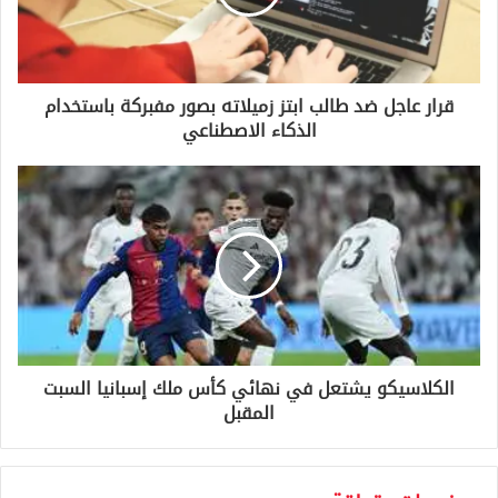
ل
ك
ت
ر
و
قرار عاجل ضد طالب ابتز زميلاته بصور مفبركة باستخدام
ن
الذكاء الاصطناعي
ي
الكلاسيكو يشتعل في نهائي كأس ملك إسبانيا السبت
المقبل