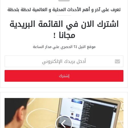
تعرف على آخر و أهم الأحداث المحلية و العالمية لحظة بلحظة
اشترك الان في القائمة البريدية
مجانا !
موقع النيل ٢٤ الحصري علي مدار الساعة
أ
د
خ
ل
ب
ر
ي
د
ك
ا
ل
إ