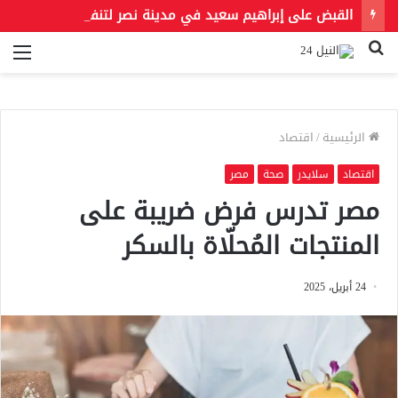
القبض على إبراهيم سعيد في مدينة نصر لتنفيذ حكمين قضائيين بـ460 ألف جنيه في قضايا نفقة
بحث
الق
عن
الرئيسية
/
اقتصاد
اقتصاد
سلايدر
صحة
مصر
مصر تدرس فرض ضريبة على
المنتجات المُحلّاة بالسكر
24 أبريل، 2025