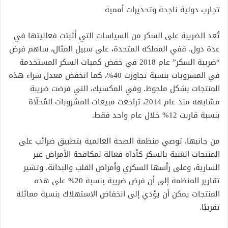
تجارب دولية ناجحة وتحذيرات أممية
تُعد الضريبة على السكر من السياسات التي أثبتت فعاليتها في
عدة دول. ففي المملكة المتحدة، على سبيل المثال، ساهم فرض
“ضريبة السكر” عام 2018 في خفض كميات السكر المستخدمة
في المشروبات بنسبة تجاوزت 40%، كما انخفض معدل شراء هذه
المنتجات بشكل ملحوظ. وفي المكسيك، التي فرضت ضريبة
مشابهة منذ عام 2014، تراجعت مبيعات المشروبات المُحلّاة
بنسبة قاربت 12% خلال عام واحد فقط.
من جانبها، توصي منظمة الصحة العالمية بتطبيق ضرائب على
المنتجات الغنية بالسكر كأداة فعالة لمكافحة الأمراض غير
السارية، وعلى رأسها السكري وأمراض القلب والبدانة. وتشير
تقارير المنظمة إلى أن فرض ضريبة بنسبة 20% على هذه
المنتجات يمكن أن يؤدي إلى انخفاض الاستهلاك بنسبة مماثلة
تقريبًا.