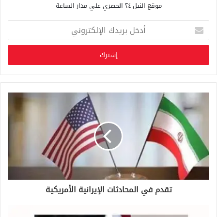
موقع النيل ٢٤ الحصري علي مدار الساعة
أ
د
خ
ل
ب
ر
ي
د
ك
ا
ل
إ
ل
ك
ت
ر
و
تقدم في المحادثات الإيرانية الأمريكية
ن
ي