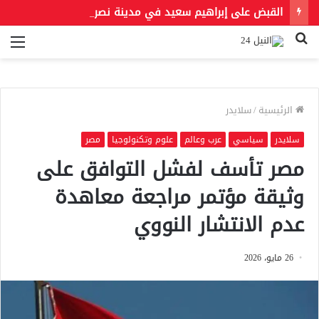
القبض على إبراهيم سعيد في مدينة نصر لتنفيذ حكمين قضائيين بـ460 ألف جنيه في قضايا نفقة
بحث
الق
عن
الرئيسية
/
سلايدر
سلايدر
سياسي
عرب وعالم
علوم وتكنولوجيا
مصر
مصر تأسف لفشل التوافق على
وثيقة مؤتمر مراجعة معاهدة
عدم الانتشار النووي
26 مايو، 2026