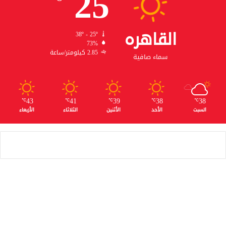
25
القاهره
38º - 25º
73%
2.85 كيلومتر/ساعة
سماء صافية
43
41
39
38
38
℃
℃
℃
℃
℃
السبت
الأحد
الأثنين
الثلاثاء
الأربعاء