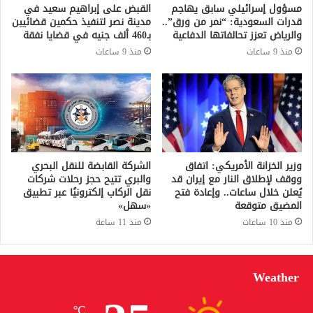
مسؤول إسرائيلي سابق يهاجم
القبض على إبراهيم سعيد في
قدرات السعودية: “نمر من ورق”..
مدينة نصر لتنفيذ حكمين قضائيين
والرياض تعزز تحالفاتها الدفاعية
بـ460 ألف جنيه في قضايا نفقة
منذ 9 ساعات
منذ 9 ساعات
وزير الخزانة الأمريكي: اتفاق
الشركة القابضة للنقل البحري
ووقف لإطلاق النار مع إيران قد
والبري تتيح حجز رحلات شركات
يُعلن خلال ساعات.. وإعادة فتح
نقل الركاب إلكترونيًا عبر تطبيق
المضيق متوقعة
«سهل»
منذ 10 ساعات
منذ 11 ساعة
Weather
℃