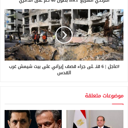
الترددي السريع BRT بطول 40 كم على الدائري
ي
#عاجل | 6 قتـ ـلى جراء قصف إيراني على بيت شيمش غرب
القدس
موضوعات متعلقة