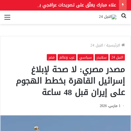
علاء مبارك يعلّق على تصريحات عراقجي بعد حادث مسيّرة دمياط مستشهدًا بمقولة لعمر بن الخطاب
بحث
الق
عن
الرئيسية
/
النيل 24
النيل 24
سلايدر
سياسي
عرب وعالم
مصر
مصدر مصري: لا صحة لإبلاغ
إسرائيل القاهرة بخطط الهجوم
على إيران قبل 48 ساعة
1 مارس، 2026