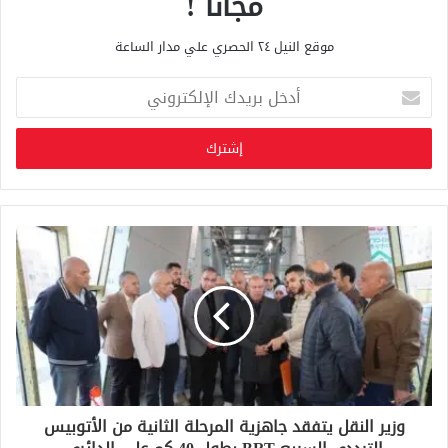
مجانا !
موقع النيل ٢٤ الحصري علي مدار الساعة
أ
د
خ
ل
ب
ر
ي
د
ك
ا
ل
إ
ل
ك
ت
ر
و
وزير النقل يتفقد جاهزية المرحلة الثانية من الأتوبيس
ن