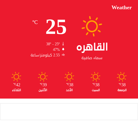
Weather
25
℃
القاهره
38º - 25º
47%
2.55 كيلومتر/ساعة
سماء صافية
42
39
38
38
38
℃
℃
℃
℃
℃
الجمعة
السبت
الأحد
الأثنين
الثلاثاء