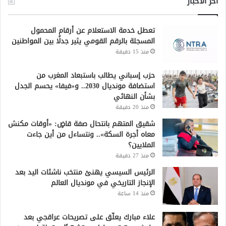
أخر الاخبار
تعطل خدمة الاستعلام عن أرقام المحمول
المسجلة بالرقم القومي يثير جدلًا بين المواطنين
منذ 15 دقيقة
حزب إسباني يطالب باستبعاد المغرب من
استضافة مونديال 2030.. و«فيفا» يحسم الجدل
بشأن النهائي
منذ 20 دقيقة
شقيق المتهم بانتحال صفة قاضٍ: «أوقات مكنش
معاه أجرة السكة».. ونتساءل من أين جاءت
الملايين؟
منذ 27 دقيقة
الرئيس السيسي يهنئ منتخب ناشئات اليد بعد
الإنجاز التاريخي في مونديال العالم
منذ 14 ساعة
علاء مبارك يعلّق على تصريحات عراقجي بعد