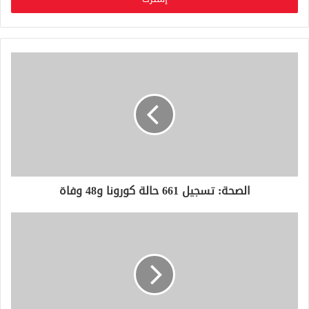
ل
ب
ر
ي
د
ك
ا
ل
إ
ل
ك
ت
ر
و
الصحة: تسجيل 661 حالة كورونا و48 وفاة
ن
ي