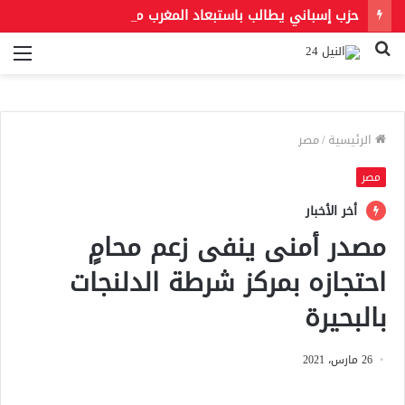
حزب إسباني يطالب باستبعاد المغرب من استضافة مونديال 2030.. و«فيفا» يحسم الجدل بشأن النهائي
بحث
الق
عن
الرئيسية
/
مصر
مصر
أخر الأخبار
مصدر أمنى ينفى زعم محامٍ
احتجازه بمركز شرطة الدلنجات
بالبحيرة
26 مارس، 2021