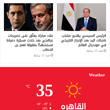
الرئيس السيسي يهنئ منتخب
علاء مبارك يعلّق على تصريحات
ناشئات اليد بعد الإنجاز التاريخي
عراقجي بعد حادث مسيّرة دمياط
في مونديال العالم
مستشهدًا بمقولة لعمر بن
الخطاب
منذ 15 ساعة
منذ 17 ساعة
Weather
35
℃
القاهره
38º - 29º
19%