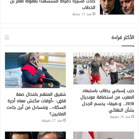
حادث مسيّرة دمياط مستشهدًا بمقولة لعمر بن
الخطاب
منذ 15 ساعة
الأكثر قراءة
حزب إسباني يطالب باستبعاد
شقيق المتهم بانتحال صفة
المغرب من استضافة مونديال
قاضٍ: «أوقات مكنش معاه أجرة
2030.. و«فيفا» يحسم الجدل
السكة».. ونتساءل من أين جاءت
بشأن النهائي
الملايين؟
منذ 20 دقيقة
منذ 27 دقيقة