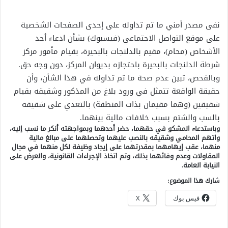
نفى مصدر أمني ما تم تداوله على إحدى الصفحات الشخصية
على موقع التواصل الاجتماعي (فيسبوك) بشأن ادعاء أحد
الأشخاص (محام)، مقيم بالدلنجات بالبحيرة، بقيام مأمور مركز
شرطة الدلنجات بالبحيرة باحتجازه بديوان المركز، دون وجه حق.
وبالفحص، تبين عدم صحة ما تم تداوله في هذا الشأن، وأن
حقيقة الواقعة تتمثل في ورود بلاغ من المذكور وشقيقه بقيام
شقيقين (وهما مقيمان بذات المنطقة) بالتعدي على شقيقه
بالسب والشتم بسبب خلافات مالية بينهما.
وباستدعاء المشكو في حقهما، حضر أحدهما وبمواجهته أنكر ما نسب إليه،
واتهم المحامي وشقيقه بالنصب عليهما وتحصلهما على مبالغ مالية
منهما، عقب إيهامهما بمقدرتهما على إيجاد وظيفة لكل منهما في مجال
المقاولات وعدم وفائهما بذلك، وتم اتخاذ الإجراءات القانونية، والعرض على
النيابة العامة.
شارك هذا الموضوع:
فيس بوك
X