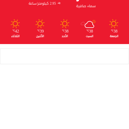
2.95 كيلومتر/ساعة
سماء صافية
42
39
38
38
38
℃
℃
℃
℃
℃
الجمعة
السبت
الأحد
الأثنين
الثلاثاء