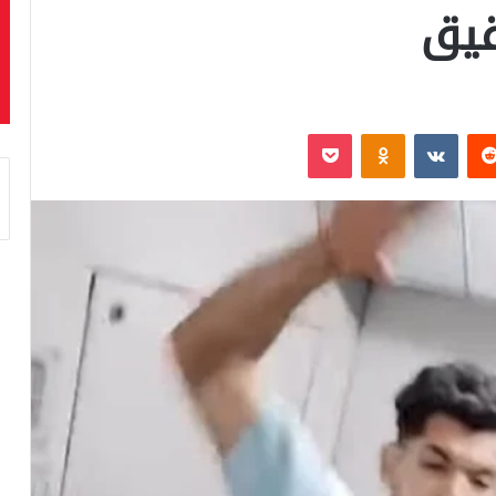
قيق
‏Reddit
‏VKontakte
Odnoklassniki
بوكيت