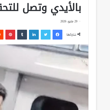
بالأيدي وتصل للتح
29 مايو، 2026
فيسبوك
تويتر
لينكدإن
‏Tumblr
بينتيريست
شاركها