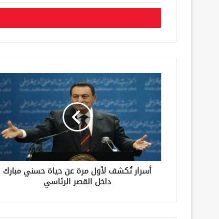
خ
ل
ب
ر
ي
د
ك
ا
ل
إ
ل
ك
ت
ر
و
ن
أسرار تُكشف لأول مرة عن حياة حسني مبارك
ي
داخل القصر الرئاسي