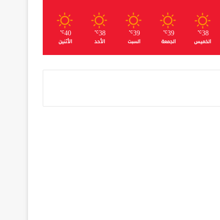
40
38
39
39
38
℃
℃
℃
℃
℃
الخميس
الجمعة
السبت
الأحد
الأثنين