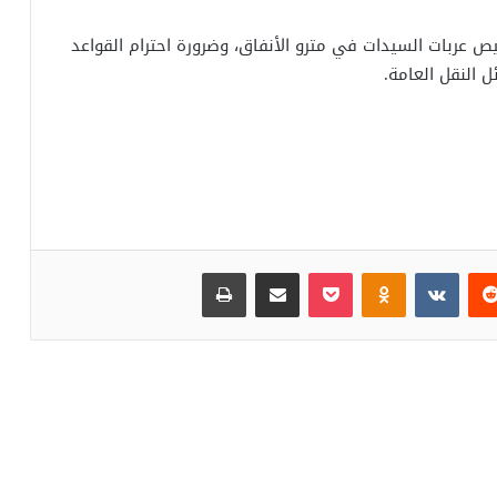
ص عربات السيدات في مترو الأنفاق، وضرورة احترام القواعد
 النقل العامة.
‏Reddit
‏VKontakte
Odnoklassniki
بوكيت
مشاركة عبر البريد
طباعة