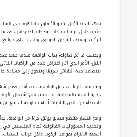
شهد الخط الأول لمترو الأنفاق بالقاهرة، في الساعا
مثيرة داخل عربة السيدات بمحطة الدمرداش، بعدما
الركاب، وسط حالة من الفوضى والجدل على مواقع ال
وبحسب ما تم تداوله، بدأت الواقعة عندما صعد عدد 
الليل، الأمر الذي أثار اعتراض عدد من الراكبات ا
لتتصاعد حدة النقاش سريعًا وتتحول إلى مشادة حادة
وانقسمت الروايات حول الواقعة، حيث أشار بعض شه
دخلوا العربة بالمخالفة، ما تسبب في اشتعال الأزمة،
للاعتداء من بعض الراكبات أثناء محاولته الدفاع عن 
ومع انتشار مقطع فيديو يوثق جزءًا من الواقعة، ب
وتحديد المسؤوليات القانونية تجاه المتسببين في 
أهمية الالتزام بقواعد الركوب داخل عربات السيدات.