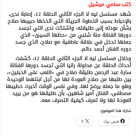
كتب-سامي ميشيل
شهد مسلسل ليه لا الجزء الثاني الحلقة 12، إصابة ندى،
بالإحباط بسبب الخطوة الجريئة التي اتخذها حبيبها صلاح
بشأن عودته إلى طليقته، واشتكت ندى التي تجسد
دورها الفنانة منة شلبي من «حظها السيئ» الذي
جعلها تدخل في علاقة عاطفية مع صلاح، الذي جسد
دوره الفنان أحمد حاتم.
وخلال مسلسل ليه لا الجزء الثاني الحلقة 12، كشفت
أحداث الحلقة عن محاولة رانيا التي تجسد دورها الفنانة
سارة عبد الرحمن طليقة صلاح في «اللعب على الحبلين»،
بين طلبها من صلاح العودة لها من أجل ابنتهما الوحيدة
وهو ما جعله يرضخ لها، وفي نفس الوقت أخبرت خطيبها
مصطفى، الفنان أمير شاهين، بأن طليقها هو من يريد
العودة لها ولا تعرف كيفية التصرف معه.
شارك هذا الموضوع:
فيس بوك
X