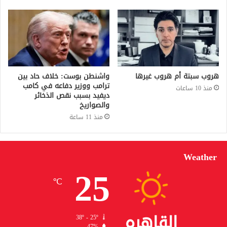
هروب سبتة أم هروب غيرها
واشنطن بوست: خلاف حاد بين
ترامب ووزير دفاعه في كامب
منذ 10 ساعات
ديفيد بسبب نقص الذخائر
والصواريخ
منذ 11 ساعة
Weather
25
℃
القاهره
38º - 25º
47%