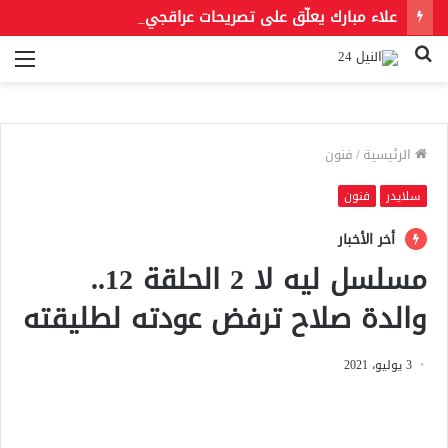
علاء مبارك يعلّق على تصريحات عراقجي بعد حادث مسيّرة دمياط مستشهدًا بمقولة لعمر بن الخطاب
بحث
الق
عن
الرئيسية
/
فنون
سلايدر
فنون
أخر الأخبار
مسلسل ليه لا 2 الحلقة 12..
والدة صلاح ترفض عودته لطليقته
3 يوليو، 2021