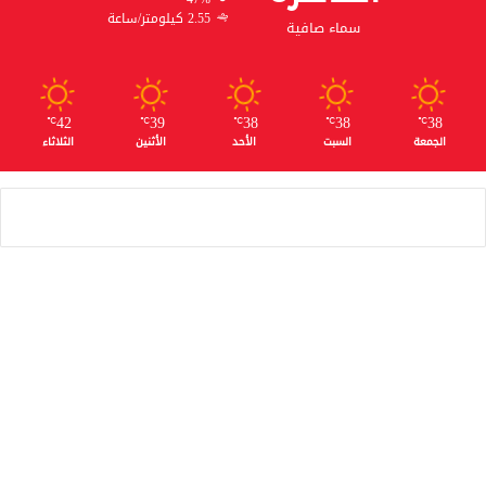
2.55 كيلومتر/ساعة
سماء صافية
42
39
38
38
38
℃
℃
℃
℃
℃
الجمعة
السبت
الأحد
الأثنين
الثلاثاء