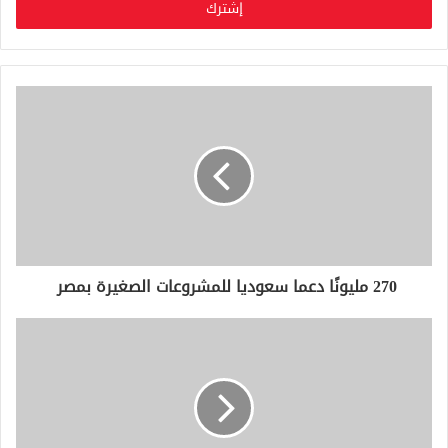
ل
ب
ر
ي
د
ك
ا
ل
إ
ل
ك
ت
ر
و
270 مليونًا دعما سعوديا للمشروعات الصغيرة بمصر
ن
ي