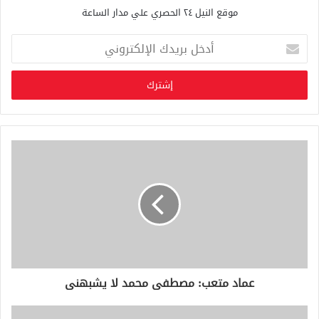
موقع النيل ٢٤ الحصري علي مدار الساعة
أ
د
خ
ل
ب
ر
ي
د
ك
ا
ل
إ
ل
ك
ت
ر
و
عماد متعب: مصطفى محمد لا يشبهنى
ن
ي