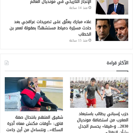
الإنجاز التاريخي في مونديال العالم
منذ 14 ساعة
علاء مبارك يعلّق على تصريحات عراقجي بعد
حادث مسيّرة دمياط مستشهدًا بمقولة لعمر بن
الخطاب
منذ 15 ساعة
الأكثر قراءة
حزب إسباني يطالب باستبعاد
شقيق المتهم بانتحال صفة
المغرب من استضافة مونديال
قاضٍ: «أوقات مكنش معاه أجرة
2030.. و«فيفا» يحسم الجدل
السكة».. ونتساءل من أين جاءت
بشأن النهائي