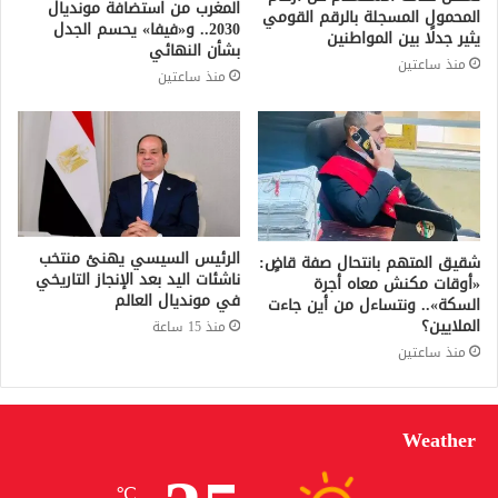
المغرب من استضافة مونديال
المحمول المسجلة بالرقم القومي
2030.. و«فيفا» يحسم الجدل
يثير جدلًا بين المواطنين
بشأن النهائي
منذ ساعتين
منذ ساعتين
الرئيس السيسي يهنئ منتخب
شقيق المتهم بانتحال صفة قاضٍ:
ناشئات اليد بعد الإنجاز التاريخي
«أوقات مكنش معاه أجرة
في مونديال العالم
السكة».. ونتساءل من أين جاءت
الملايين؟
منذ 15 ساعة
منذ ساعتين
Weather
℃