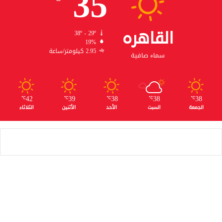
35
القاهره
38º - 29º
19%
2.95 كيلومتر/ساعة
سماء صافية
42
39
38
38
38
℃
℃
℃
℃
℃
الجمعة
السبت
الأحد
الأثنين
الثلاثاء