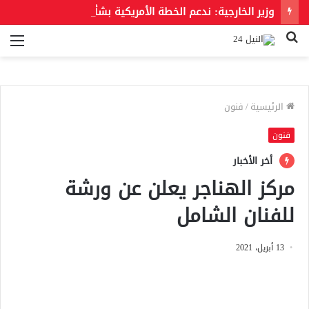
وزير الخارجية: ندعم الخطة الأمريكية بشأن غزة وندعو للحفاظ على الهوية العربية للقدس الشرقية
بحث
الق
عن
الرئيسية
/
فنون
فنون
أخر الأخبار
مركز الهناجر يعلن عن ورشة
للفنان الشامل
13 أبريل، 2021