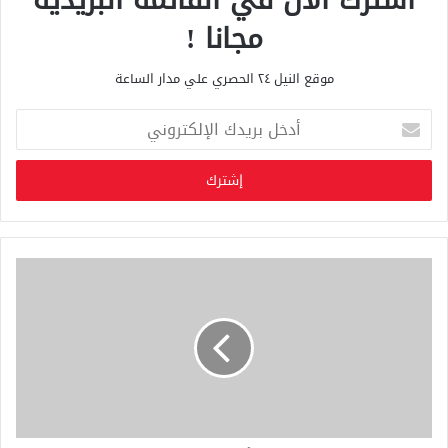
مجانا !
موقع النيل ٢٤ الحصري علي مدار الساعة
أ
د
خ
ل
ب
ر
ي
د
ك
ا
ل
إ
ل
ك
ت
ر