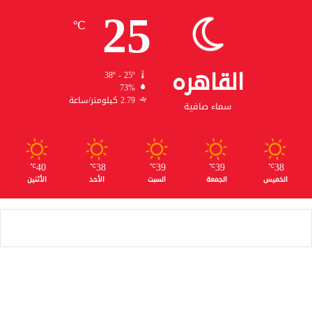
25
℃
القاهره
38º - 25º
73%
2.79 كيلومتر/ساعة
سماء صافية
40
38
39
39
38
℃
℃
℃
℃
℃
الخميس
الجمعة
السبت
الأحد
الأثنين