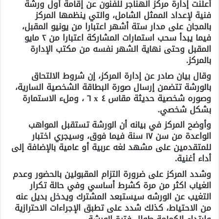
أعلنت إدارة مركز الهناجر للفنون عن إقامة أول ورشة
فنية لإعداد الممثل الشامل، والتي ينظمها المركز
بالمجان على مدار ستة أشهر اعتبارا من يونيو المقبل،
فيما يبدأ سحب استمارات المشاركة اعتبارا من ٢ مايو
المقبل وحتى نهاية الشهر نفسه من مكتب الإدارة
بالمركز.
وقال بيان صادر عن إدارة المركز، إن شروط الالتحاق
بالورشة تتضمن إرسال صورة البطاقة الشخصية السارية،
وصوره شخصية حديثة مقاس ٤ x ٦ ، وملء الاستمارة
بشكل شخصي.
وأوضح المركز في بيانه أن الورشة تستقبل المواهب
الواعدة من سن ١٧ سنة فيما فوق، وسيجري اختبار
للمتقدمين على مشهد لغه عربية أو عامية بالإضافة إلى
أداء أغنية.
وشدد المركز على ضرورة التزام المقبولين بالحضور وعدم
الغياب اكثر من مرة كشرط أساسي وفي حالة تكرار
التغيب عن الورشه سيستبعد المشترك ويدخل بديل عنه
من الاحتياط، كذلك شدد على تطبق الإجراءات الاحترازية
وارتداء الكمامة طوال فترة الورشة.