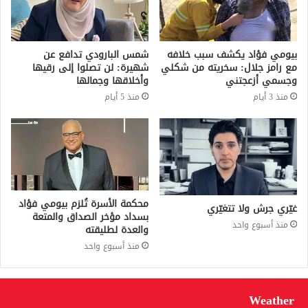
بيومي فؤاد يكشف سبب خلافه
شمس البارودي تدافع عن
مع رامز جلال: سخريته من شكلي
شهيرة: لن تصلوا إلى رقيها
وجسمي أزعجتني
وأخلاقها وجمالها
منذ 3 أيام
منذ 5 أيام
محكمة الأسرة تُلزم بيومي فؤاد
غيّري جرش ولا تتغيّري
بسداد مؤخر الصداق والمتعة
منذ أسبوع واحد
والعدة لطليقته
منذ أسبوع واحد
Weather