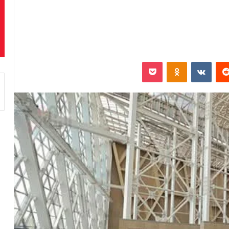
‏Reddit
‏VKontakte
Odnoklassniki
بوكيت