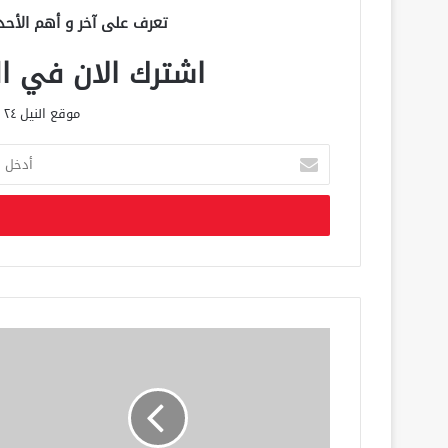
تعرف على آخر و أهم الأحد
اشترك الان في الق
موقع النيل ٢٤ الحصري علي مدار الساعة
أ
د
خ
ل
ب
ر
ي
د
ك
ا
ل
إ
ل
ك