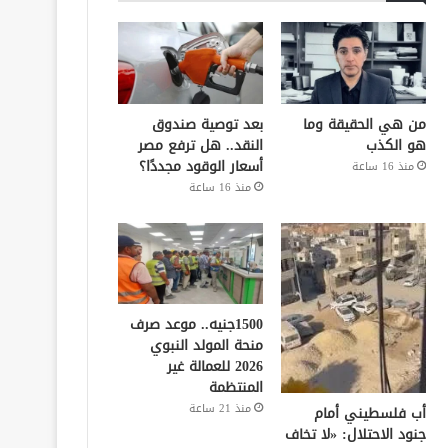
من هي الحقيقة وما
بعد توصية صندوق
هو الكذب
النقد.. هل ترفع مصر
أسعار الوقود مجددًا؟
منذ 16 ساعة
منذ 16 ساعة
1500جنيه.. موعد صرف
منحة المولد النبوي
2026 للعمالة غير
المنتظمة
منذ 21 ساعة
أب فلسطيني أمام
جنود الاحتلال: «لا تخاف