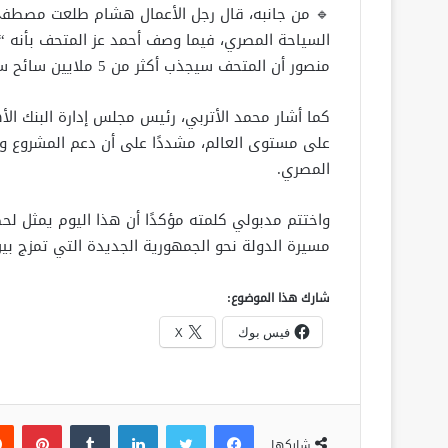
🔹 من جانبه، قال رجل الأعمال هشام طلعت مصطفى إ
السياحة المصري، فيما وصف أحمد عز المتحف بأنه “إع
منصور أن المتحف سيجذب أكثر من 5 ملايين سائح سنويًا.
كما أشار محمد الأتربي، رئيس مجلس إدارة البنك الأ
على مستوى العالم، مشددًا على أن دعم المشروع وا
المصري.
واختتم مدبولي كلمته مؤكدًا أن هذا اليوم يمثل لحظة
مسيرة الدولة نحو الجمهورية الجديدة التي تمزج بي
شارك هذا الموضوع:
فيس بوك
X
فيسبوك
تويتر
لينكدإن
‏Tumblr
بينتيريست
شاركها