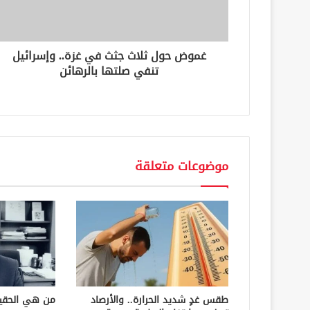
ت
ر
و
ن
غموض حول ثلاث جثث في غزة.. وإسرائيل
ي
تنفي صلتها بالرهائن
موضوعات متعلقة
طقس غدٍ شديد الحرارة.. والأرصاد
من هي الحقي