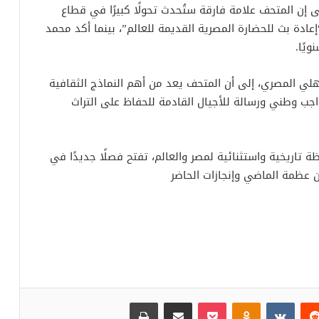
ن المتحف علامة فارقة ستُحدث تحولًا كبيرًا في قطاع
ادة بث للحضارة المصرية القديمة للعالم”، بينما أكد محمد
هلي المصري، إلى أن المتحف يعد من أهم النماذج الثقافية
جب وطني ورسالة للأجيال القادمة للحفاظ على التراث
 تاريخية واستثنائية لمصر والعالم، تفتح فصلًا جديدًا في
ن عظمة الماضي وإنجازات الحاضر
‏Reddit
‏VKontakte
Odnoklassniki
بوكيت
مشاركة عبر البريد
طباعة