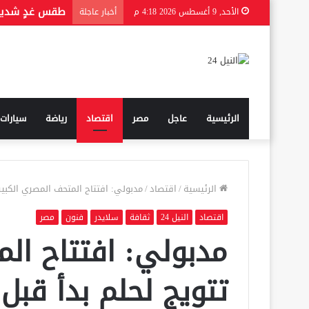
من هي الحقيق
الأحد, 9 أغسطس 2026 4:18 م
أخبار عاجلة
الرئيسية
عاجل
مصر
اقتصاد
رياضة
سيارات
الرئيسية
/
اقتصاد
/
مدبولي: افتتاح المتحف المصري الكبير تتويج لحلم بدأ قبل 0
اقتصاد
النيل 24
ثقافة
سلايدر
فنون
مصر
مدبولي: افتتاح الم