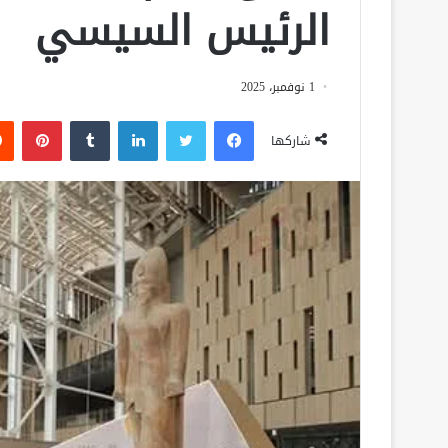
الرئيس السيسي
1 نوفمبر، 2025
فيسبوك
تويتر
لينكدإن
‏Tumblr
بينتيريست
شاركها