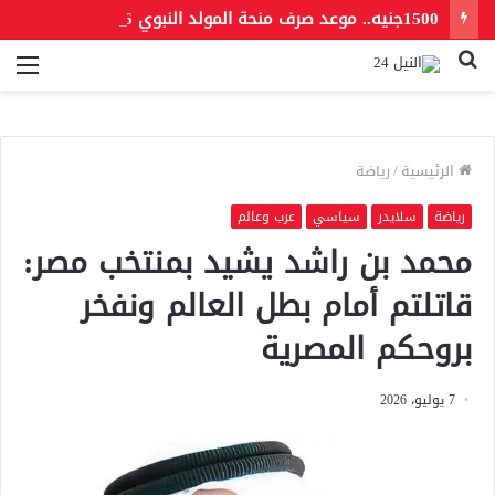
1500جنيه.. موعد صرف منحة المولد النبوي 2026 للعمالة غير المنتظمة
بحث
الق
عن
الرئيسية
/
رياضة
رياضة
سلايدر
سياسي
عرب وعالم
محمد بن راشد يشيد بمنتخب مصر:
قاتلتم أمام بطل العالم ونفخر
بروحكم المصرية
7 يوليو، 2026