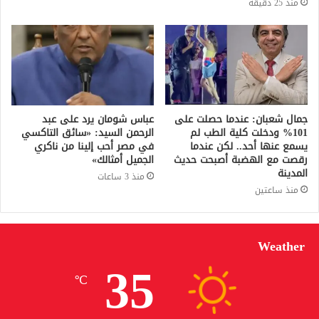
منذ 25 دقيقة
جمال شعبان: عندما حصلت على
عباس شومان يرد على عبد
101% ودخلت كلية الطب لم
الرحمن السيد: «سائق التاكسي
يسمع عنها أحد.. لكن عندما
في مصر أحب إلينا من ناكري
رقصت مع الهضبة أصبحت حديث
الجميل أمثالك»
المدينة
منذ 3 ساعات
منذ ساعتين
Weather
35
℃