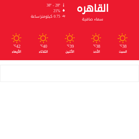
القاهره
38º - 28º
21%
0.75 كيلومتر/ساعة
سماء صافية
42
40
39
38
38
℃
℃
℃
℃
℃
السبت
الأحد
الأثنين
الثلاثاء
الأربعاء