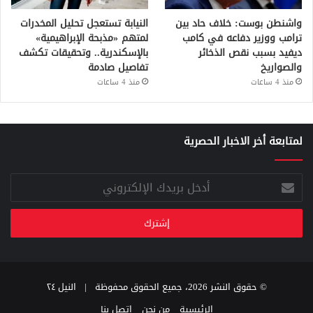
واشنطن بوست: خلاف حاد بين
النيابة تستعجل تحليل المخدرات
ترامب ووزير دفاعه في كامب
لمتهم «مذبحة الإبراهيمية»
ديفيد بسبب نقص الذخائر
بالإسكندرية.. وتحقيقات تكشف
والصواريخ
تفاصيل صادمة
منذ 4 ساعات
منذ 4 ساعات
لمتابعة أخر الاخبار الحصرية
أدخل
بريدك
الإلكتروني
© حقوق النشر 2026، جميع الحقوق محفوظة |
النيل ٢٤
الرئيسية
من نحن
اتصل بنا