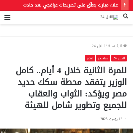
علاء مبارك يعلّق على تصريحات عراقجي بعد حادث مسيّرة دمياط مستشهدًا بمقولة لعمر بن الخطاب
بحث
الق
عن
الرئيسية
/
النيل 24
النيل 24
سلايدر
مصر
للمرة الثانية خلال 4 أيام.. كامل
الوزير يتفقد محطة سكك حديد
مصر ويؤكد: الثواب والعقاب
للجميع وتطوير شامل للهيئة
13 يونيو، 2025