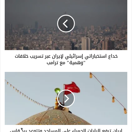
ك
ا
ل
إ
ل
ك
ت
ر
و
خداع استخباراتي إسرائيلي لإيران عبر تسريب خلافات
ن
"وهمية" مع ترامب
ي
إيران ترفع الرايات الحمراء على المساجد وتتوعد بردٍّ قاسٍ