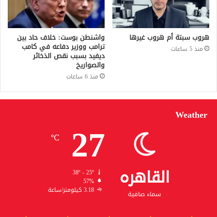
هروب سبتة أم هروب غيرها
واشنطن بوست: خلاف حاد بين
ترامب ووزير دفاعه في كامب
منذ 5 ساعات
ديفيد بسبب نقص الذخائر
والصواريخ
منذ 6 ساعات
Weather
27
℃
القاهره
38º - 25º
57%
3.18 كيلومتر/ساعة
سماء صافية