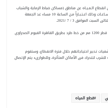
انقطاع الـمـيـاه عن مناطق (مساكن ضباط الرماية والشباب
– حدائق الاهرام وضعفها بفيصل والهرم) لـمـدة 8 سـاعـات وذلك اعـتـبـاراً مـن الساعة 10 مساء غد الجمعة
وأرجعت الشركة سبب الانقطاع الى تحويل مسار خط قطر 1200 مم من خط طرد بطريق القاهرة الفيوم الصحراوى
فيات تدبير احتياجاتهم خلال فترة الانقطاع، وستقوم
 للشرب لتتحرك فى الأماكن المتأثرة، وللطوارىء يتم الإتصال
ي
قطع المياه