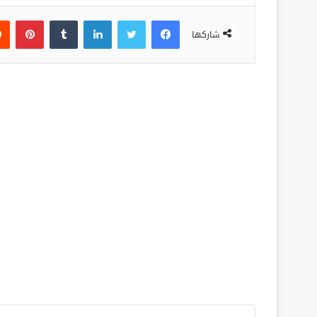
فيسبوك
تويتر
لينكدإن
‏Tumblr
بينتيريست
شاركها