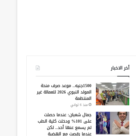
أخر الاخبار
1500جنيه.. موعد صرف منحة
المولد النبوي 2026 للعمالة غير
المنتظمة
منذ 6 ثواني
جمال شعبان: عندما حصلت
على 101% ودخلت كلية الطب
لم يسمع عنها أحد.. لكن
عندما رقصت مع الهضبة