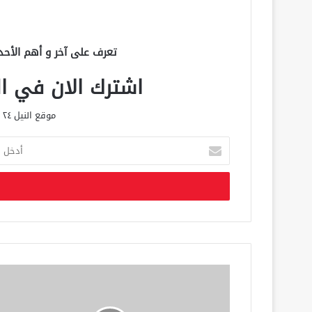
تعرف على آخر و أهم الأحد
اشترك الان في الق
موقع النيل ٢٤ الحصري علي مدار الساعة
أ
د
خ
ل
ب
ر
ي
د
ك
ا
ل
إ