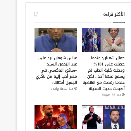
الأكثر قراءة
جمال شعبان: عندما
عباس شومان يرد على
حصلت على 101%
عبد الرحمن السيد:
ودخلت كلية الطب لم
«سائق التاكسي في
يسمع عنها أحد.. لكن
مصر أحب إلينا من ناكري
عندما رقصت مع الهضبة
الجميل أمثالك»
أصبحت حديث المدينة
منذ ساعة واحدة
منذ 35 دقيقة