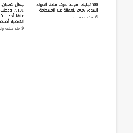
1500جنيه.. موعد صرف منحة المولد
جمال شعبان: 
النبوي 2026 للعمالة غير المنتظمة
101% ودخل
عنها أحد.. ل
منذ 46 دقيقة
الهضبة أصبحت
منذ ساعة واح