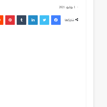
1 يوليو، 2021
فيسبوك
تويتر
لينكدإن
‏Tumblr
بينتيريست
شاركها