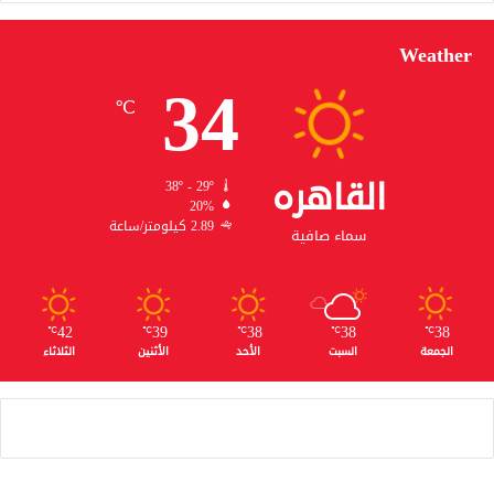
Weather
34
℃
القاهره
38º - 29º
20%
2.89 كيلومتر/ساعة
سماء صافية
42
39
38
38
38
℃
℃
℃
℃
℃
الجمعة
السبت
الأحد
الأثنين
الثلاثاء