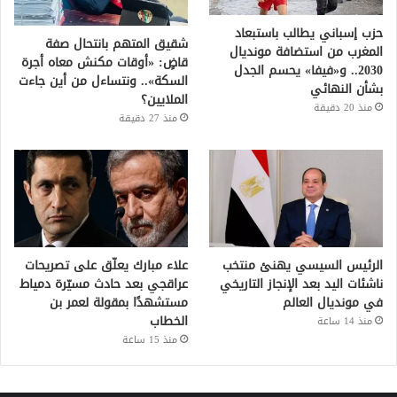
حزب إسباني يطالب باستبعاد
شقيق المتهم بانتحال صفة
المغرب من استضافة مونديال
قاضٍ: «أوقات مكنش معاه أجرة
2030.. و«فيفا» يحسم الجدل
السكة».. ونتساءل من أين جاءت
بشأن النهائي
الملايين؟
منذ 20 دقيقة
منذ 27 دقيقة
الرئيس السيسي يهنئ منتخب
علاء مبارك يعلّق على تصريحات
ناشئات اليد بعد الإنجاز التاريخي
عراقجي بعد حادث مسيّرة دمياط
في مونديال العالم
مستشهدًا بمقولة لعمر بن
الخطاب
منذ 14 ساعة
منذ 15 ساعة