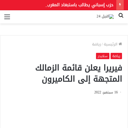
حزب إسباني يطالب باستبعاد المغرب من استضافة مونديال 2030.. و«فيفا» يحسم الجدل بشأن النهائي
بحث
الق
عن
الرئيسية
/
رياضة
رياضة
سلايدر
فيريرا يعلن قائمة الزمالك
المتجهة إلى الكاميرون
16 سبتمبر، 2022