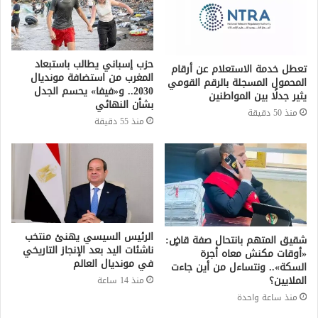
حزب إسباني يطالب باستبعاد
تعطل خدمة الاستعلام عن أرقام
المغرب من استضافة مونديال
المحمول المسجلة بالرقم القومي
2030.. و«فيفا» يحسم الجدل
يثير جدلًا بين المواطنين
بشأن النهائي
منذ 50 دقيقة
منذ 55 دقيقة
الرئيس السيسي يهنئ منتخب
شقيق المتهم بانتحال صفة قاضٍ:
ناشئات اليد بعد الإنجاز التاريخي
«أوقات مكنش معاه أجرة
في مونديال العالم
السكة».. ونتساءل من أين جاءت
الملايين؟
منذ 14 ساعة
منذ ساعة واحدة