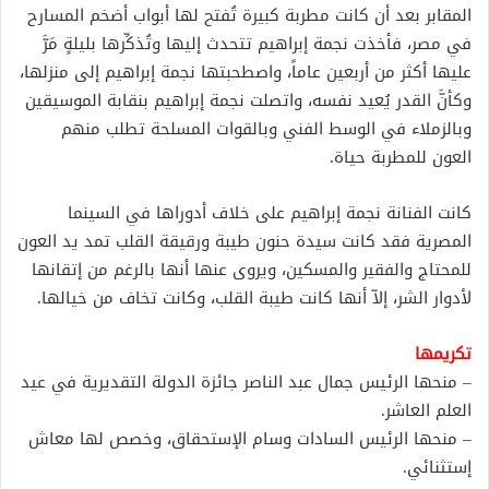
المقابر بعد أن كانت مطربة كبيرة تُفتح لها أبواب أضخم المسارح
في مصر، فأخذت نجمة إبراهيم تتحدث إليها وتُذكِّرها بليلةٍ مَرَّ
عليها أكثر من أربعين ﻋﺎﻣﺎً، واصطحبتها نجمة إبراهيم إلى منزلها،
وكأنَّ القدر يُعيد نفسه، واتصلت نجمة إبراهيم بنقابة الموسيقين
وبالزملاء في الوسط الفني وبالقوات المسلحة تطلب منهم
العون للمطربة حياة.
كانت الفنانة نجمة إبراهيم على خلاف أدوراها في السينما
المصرية فقد كانت سيدة حنون طيبة ورقيقة القلب تمد يد العون
للمحتاج والفقير ﻭالمسكين، ويروى عنها أنها بالرغم من إتقانها
لأدوار الشر، إلاّ أنها كانت طيبة القلب، وكانت تخاف من خيالها.
تكريمها
– منحها الرئيس جمال عبد الناصر جائزة الدولة التقديرية في عيد
العلم العاشر.
– منحها الرئيس السادات وسام الإستحقاق، وخصص لها معاش
إستثنائي.