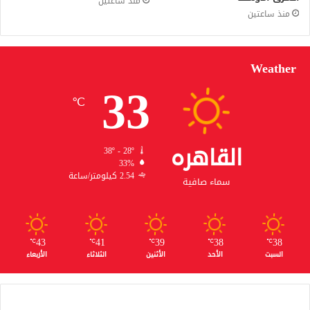
منذ ساعتين
منذ ساعتين
Weather
33
℃
القاهره
38º - 28º
33%
2.54 كيلومتر/ساعة
سماء صافية
43
41
39
38
38
℃
℃
℃
℃
℃
السبت
الأحد
الأثنين
الثلاثاء
الأربعاء