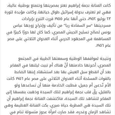
كانت الفنانة نجمة إبراهيم تعتز بمصريتها وتتمتع بوطنية عالية،
فهي لم تعترف بدولة إسرائيل طوال حياتها، وكانت مؤيدة لثورة
٢٣ يوليو ١٩٥٢، حتي أنها عام ١٩٥٥ قررت التبرع بإيرادات
مسرحيتها “سر السفاحة ريا” من تأليف وإخراج زوجها عباس
يونس لصالح تسليح الجيش المصري، كما كان لها دورًا كبيرًا في
المساهمة في المجهود الحربي أثناء العدوان الثلاثي على مصر
عام ١٩٥٦.
ونتيجة لمواقفها الوطنية وسمعتها الطيبة في المجتمع
المصري، أخبرتها خادمتها أنَّ هناك أم تبيت ليلتها في المقابر
بعد أن انقطع سبل العيش بها بعد استشهاد إبنها الضابط
بالقوات المسلحة أثناء العدوان الثلاثي على مصر عام ١٩٥٦ كانت
الأم تُدعى أم جميل، فطلبت الخادمة منها أن تساعدها ولو
بالقليل، رقَّ قلب نجمة إبراهيم لتلك السيدة وذهبت بنفسها إلى
المقابر لتشاهد تلك السيدة، فاكتشفت الفنانة نجمة إبراهيم أن
تلك السيدة هي المطربة حياة صبري، بكت الفنانة العظيمة وهي
تشاهد الزمان وغدره، فقد صارت امرأة عجوز متسولة تنام في