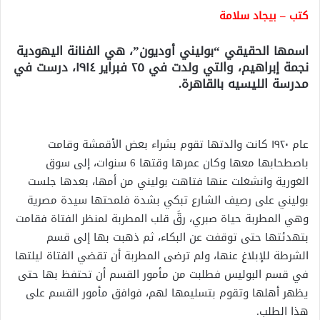
كتب – بيجاد سلامة
اسمها الحقيقي “بوليني أوديون”، هي الفنانة اليهودية
نجمة إبراهيم، والتي ولدت في ٢٥ فبراير ١٩١٤، درست في
مدرسة الليسيه بالقاهرة.
عام ١٩٢٠ كانت والدتها تقوم بشراء بعض الأقمشة وقامت
باصطحابها معها وكان عمرها وقتها 6 سنوات، إلى سوق
الغورية وانشغلت عنها فتاهت بوليني من أمها، بعدها جلست
بوليني على رصيف الشارع تبكي بشدة فلمحتها سيدة مصرية
وهي المطربة حياة صبري، رقَّ قلب المطربة لمنظر الفتاة فقامت
بتهدئتها حتى توقفت عن البكاء، ثم ذهبت بها إلى قسم
الشرطة للإبلاغ عنها، ولم ترضى المطربة أن تقضي الفتاة ليلتها
في قسم البوليس فطلبت من مأمور القسم أن تحتفظ بها حتى
يظهر أهلها وتقوم بتسليمها لهم، فوافق مأمور القسم على
هذا الطلب.