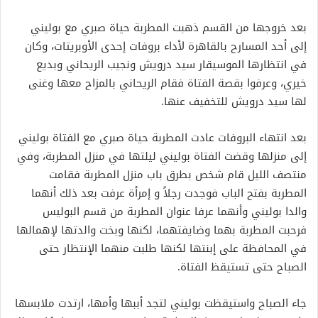
بعد خروجها من القسم ذهبت المطربة حياة صبري مع بوليني
إلى أحد المسارح بالقاهرة لأداء بروفات إحدى الأوبريتات، وكان
في انتظارها الموسيقار سيد درويش ونجيب الريحاني وبديع
خيري، وعرفوا بقصة الفتاة فقام الريحاني بالمزاح معها وغنى
لها سيد درويش للتخفيف عنها.
بعد انتهاء البروفات عادت المطربة حياة صبري مع الفتاة بوليني
إلى منزلها وقضت الفتاة بوليني ليلتها في منزل المطربة، وفي
منتصف الليل قام شخص بطرق باب منزل المطربة فقامت
المطربة بفتح الباب فوجدت رجلاً و إمرأة عرفت بعد ذلك أنهما
والدا بوليني وأنهما عرفا عنوان المطربة من قسم البوليس
فرحبت المطربة بهما ﻭضايفتهما، لكنها وبخت والدتها لإهمالها
في المحافظة على إبنتها لكنها طلبت منهما الإنتظار حتى
الصباح حتى تستيقظ الفتاة.
جاء الصباح واستيقظت بوليني لتجد أببها وأمها، ارتدت ملابسها