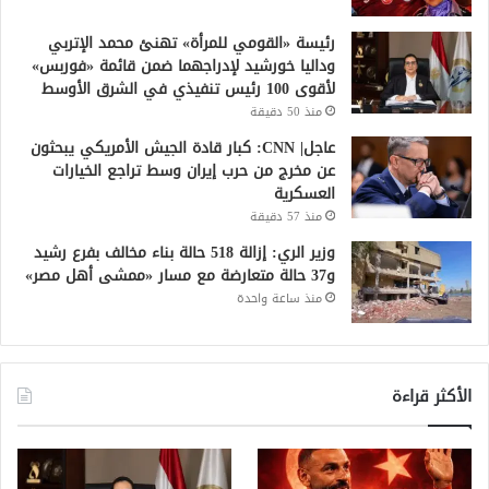
رئيسة «القومي للمرأة» تهنئ محمد الإتربي
وداليا خورشيد لإدراجهما ضمن قائمة «فوربس»
لأقوى 100 رئيس تنفيذي في الشرق الأوسط
منذ 50 دقيقة
عاجل| CNN: كبار قادة الجيش الأمريكي يبحثون
عن مخرج من حرب إيران وسط تراجع الخيارات
العسكرية
منذ 57 دقيقة
وزير الري: إزالة 518 حالة بناء مخالف بفرع رشيد
و37 حالة متعارضة مع مسار «ممشى أهل مصر»
منذ ساعة واحدة
الأكثر قراءة