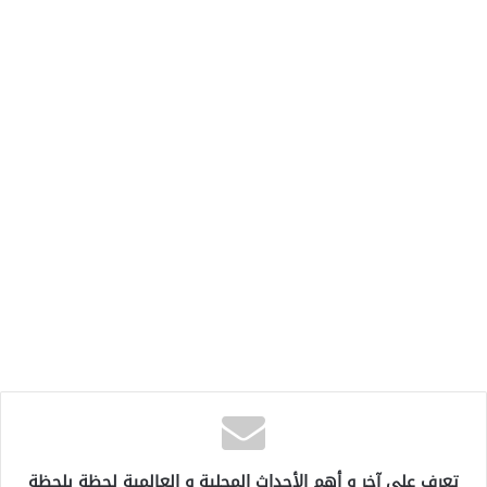
تعرف على آخر و أهم الأحداث المحلية و العالمية لحظة بلحظة