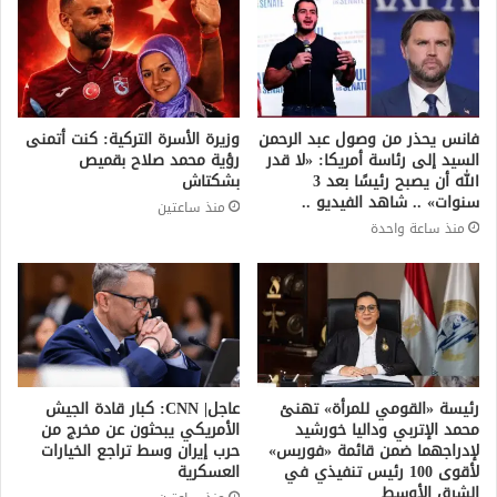
فانس يحذر من وصول عبد الرحمن
وزيرة الأسرة التركية: كنت أتمنى
السيد إلى رئاسة أمريكا: «لا قدر
رؤية محمد صلاح بقميص
الله أن يصبح رئيسًا بعد 3
بشكتاش
سنوات» .. شاهد الفيديو ..
منذ ساعتين
منذ ساعة واحدة
رئيسة «القومي للمرأة» تهنئ
عاجل| CNN: كبار قادة الجيش
محمد الإتربي وداليا خورشيد
الأمريكي يبحثون عن مخرج من
لإدراجهما ضمن قائمة «فوربس»
حرب إيران وسط تراجع الخيارات
لأقوى 100 رئيس تنفيذي في
العسكرية
الشرق الأوسط