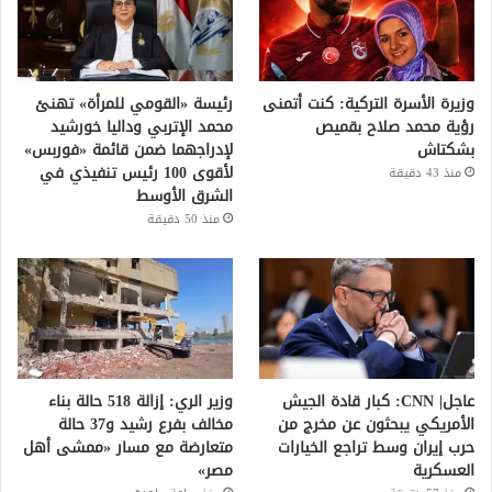
وزيرة الأسرة التركية: كنت أتمنى
رئيسة «القومي للمرأة» تهنئ
رؤية محمد صلاح بقميص
محمد الإتربي وداليا خورشيد
بشكتاش
لإدراجهما ضمن قائمة «فوربس»
لأقوى 100 رئيس تنفيذي في
منذ 43 دقيقة
الشرق الأوسط
منذ 50 دقيقة
عاجل| CNN: كبار قادة الجيش
وزير الري: إزالة 518 حالة بناء
الأمريكي يبحثون عن مخرج من
مخالف بفرع رشيد و37 حالة
حرب إيران وسط تراجع الخيارات
متعارضة مع مسار «ممشى أهل
العسكرية
مصر»