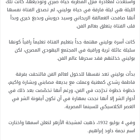
واستعدت لمغادرة منزل المطربة حياة صبري وتوديعها، كانت تلك
الليلة هي ليلة فارقة في حياة بوليني، لم تصدق الفتاة نفسها
أنها صافحت العمالقة الريحاني وسيد درويش وبديع خيري وبدأ
قلب الفتاة يتعلق بعالم الفن.
كانت أسرة بوليني مهتمة جداً بتعليم الفتاة تعليماً راقياً كونها
سليلة عائلة ثرية ﻭراقية في المجتمع اليهودي المصري، لكن
بوليني خذلتهم فقد سحرها عالم الفن.
بدأت بوليني تعد نفسها للدخول لعالم الفن فالتحقت بفرقة
فاطمة رشدي كمغنية وعملت مع بديعة مصابني وبشارة واكيم،
خطوة خطوة تدرّجت في الفن، ورغم أنها تخصّصت بعد ذلك في
أدوار الشر إلا أنها نجحت بمهارة في أن تكون أيقونة الشر في
العصر الكلاسيكي للسينما المصرية.
وفي 4 يوليو 1932، ذهبت لمشيخة الأزهر لتعلن اسمها واختارت
اسم نجمة داود إبراهيم.