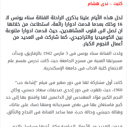
كتبت – ندى هشام
تحل هذه الأيام علينا بذكرى الراحلة الفنانة سناء يونس الـ
16 وذلك بعدما قدمت ادوارا رائعة، استطاعت من خلالها
ان تصل الى قلوب المشاهدين، حيث قدمت ادوارا متنوعة
بين الكوميديا والتراجيدي، كما شاركت فى العديد من
أعمال النجوم الكبار.
ولدت الفنانة سناء يونس فى 3 مارس 1942 بالزقازيق، وبدأت
مسيرتها الفنية من مسرح الجامعة حيث كانت تدرس بقسم علم
الاجتماع كلية الاداب فى جامعة الإسكندرية.
كانت أول مشاركة لها فى دور صغير فى فيلم “إشاعة حب”
1960، حيث ظهرت فى دور إحدي صديقات سعاد حسني، وكان
النجم الكبير فؤاد المهندس اول الداعمين لها واقتنع بها إلى حد
كبير فاستعان بها فى بعض مسرحياته ومنها (سك على بناتك،
وهالة حبيبتي، وحالة حب)، مما ساعد الفنانة فى النجاح والتألق.
قدمت العديد من الأعمال الدرامية وكان آخرها مسلسل (الدم