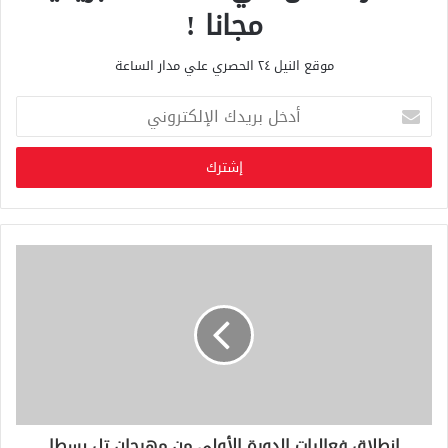
مجانا !
موقع النيل ٢٤ الحصري علي مدار الساعة
أ
د
خ
ل
ب
ر
ي
د
ك
ا
ل
إ
ل
ك
ت
ر
و
انطلاق فعاليات الدورة الأولى من مهرجان تل بسطا