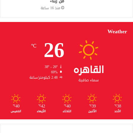
من ربنا»
منذ 16 ساعة
Weather
26
℃
القاهره
38º - 26º
69%
2.48 كيلومتر/ساعة
سماء صافية
40
42
40
39
38
℃
℃
℃
℃
℃
الأحد
الأثنين
الثلاثاء
الأربعاء
الخميس