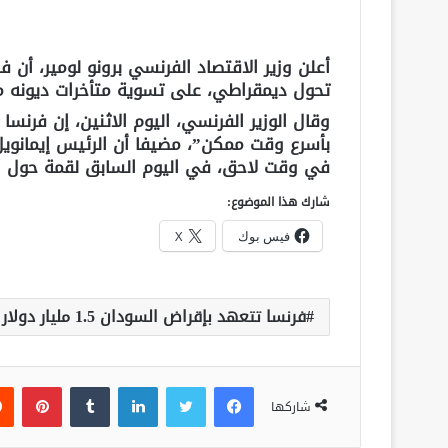
أعلن وزير الاقتصاد الفرنسي برونو لومير، أن
تحول ديمقراطي، على تسوية متأخرات ديونه مع صندوق ال
وقال الوزير الفرنسي، اليوم الاثنين، إن فرن
بأسرع وقت ممكن”، مضيفا أن الرئيس إيمانويل
في وقت لاحق، في اليوم السابق لقمة حول ا
شارك هذا الموضوع:
فيس بوك
X
فرنسا تتعهد بإقراض السودان 1.5 مليار دولار
فيسبوك
تويتر
لينكدإن
‏Tumblr
بينتيريست
شاركها