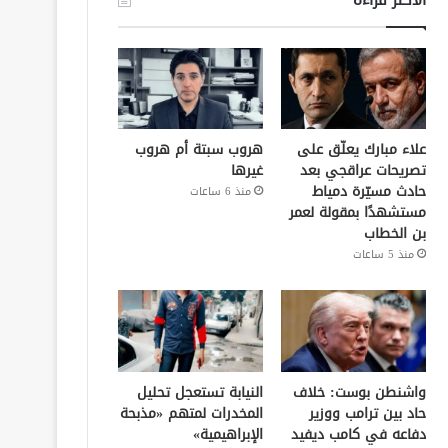
علاء مبارك يعلّق على
هروب سبتة أم هروب
تصريحات عراقجي بعد
غيرها
حادث مسيّرة دمياط
منذ 6 ساعات
مستشهدًا بمقولة لعمر
بن الخطاب
منذ 5 ساعات
واشنطن بوست: خلاف
النيابة تستعجل تحليل
حاد بين ترامب ووزير
المخدرات لمتهم «مذبحة
دفاعه في كامب ديفيد
الإبراهيمية»