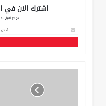
اشترك الان في الق
موقع النيل ٢٤ الحصري علي مدار الساعة
أ
د
خ
ل
ب
ر
ي
د
ك
ا
ل
إ
ل
ك
ت
ر