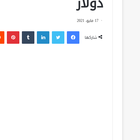
دولار
17 مايو، 2021
فيسبوك
تويتر
لينكدإن
‏Tumblr
بينتيريست
شاركها