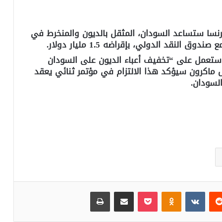
 فرنسا ستساعد السودان، المثقل بالديون والمنخرط في
نقد الدولي، بإقراضه 1.5 مليار دولار.
سا ستعمل على “تخفيف أعباء الديون على السودان
 ماكرون سيؤكد هذا الالتزام في مؤتمر ثنائي يعقد
لسودان.
‏Reddit
‏VKontakte
Odnoklassniki
بوكيت
مشاركة عبر البريد
طباعة