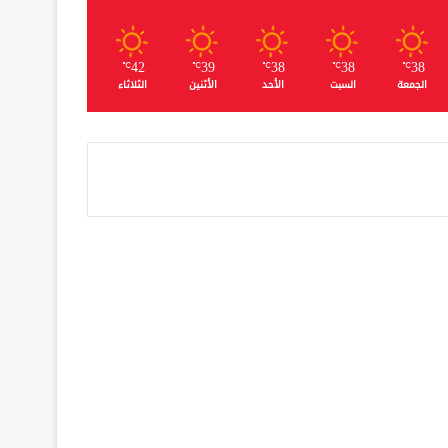
42
39
38
38
38
℃
℃
℃
℃
℃
الجمعة
السبت
الأحد
الأثنين
الثلاثاء