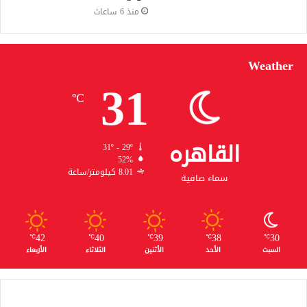
منذ 6 ساعات
Weather
31
℃
القاهره
31º - 29º
52%
8.01 كيلومتر/ساعة
سماء صافية
42
40
39
38
30
℃
℃
℃
℃
℃
السبت
الأحد
الأثنين
الثلاثاء
الأربعاء