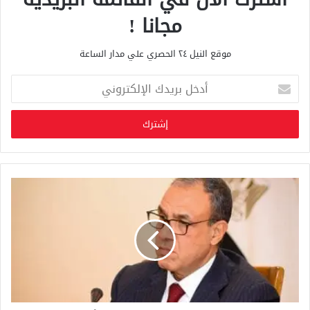
مجانا !
موقع النيل ٢٤ الحصري علي مدار الساعة
أ
د
خ
ل
ب
ر
ي
د
ك
ا
ل
إ
ل
ك
ت
ر