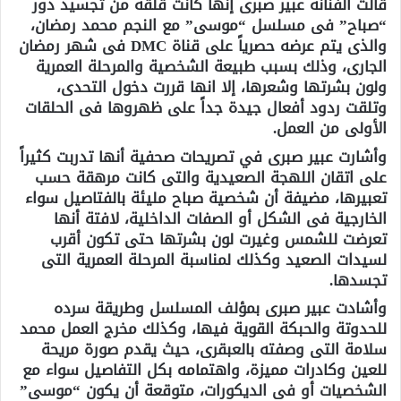
قالت الفنانة عبير صبرى إنها كانت قلقة من تجسيد دور
“صباح” فى مسلسل “موسى” مع النجم محمد رمضان،
والذى يتم عرضه حصرياً على قناة
DMC
فى شهر رمضان
الجارى، وذلك بسبب طبيعة الشخصية والمرحلة العمرية
ولون بشرتها وشعرها، إلا انها قررت دخول التحدى،
وتلقت ردود أفعال جيدة جداً على ظهروها فى الحلقات
الأولى من العمل.
وأشارت عبير صبرى في تصريحات صحفية أنها تدربت كثيراً
على اتقان اللهجة الصعيدية والتى كانت مرهقة حسب
تعبيرها، مضيفة أن شخصية صباح مليئة بالفتاصيل سواء
الخارجية فى الشكل أو الصفات الداخلية، لافتة أنها
تعرضت للشمس وغيرت لون بشرتها حتى تكون أقرب
لسيدات الصعيد وكذلك لمناسبة المرحلة العمرية التى
تجسدها.
وأشادت عبير صبرى بمؤلف المسلسل وطريقة سرده
للحدوتة والحبكة القوية فيها، وكذلك مخرج العمل محمد
سلامة التى وصفته بالعبقرى، حيث يقدم صورة مريحة
للعين وكادرات مميزة، واهتمامه بكل التفاصيل سواء مع
الشخصيات أو فى الديكورات، متوقعة أن يكون “موسى”