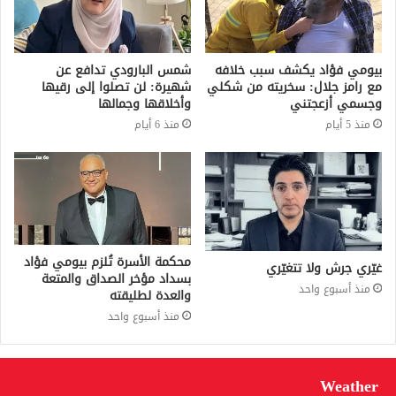
بيومي فؤاد يكشف سبب خلافه
شمس البارودي تدافع عن
مع رامز جلال: سخريته من شكلي
شهيرة: لن تصلوا إلى رقيها
وجسمي أزعجتني
وأخلاقها وجمالها
منذ 5 أيام
منذ 6 أيام
محكمة الأسرة تُلزم بيومي فؤاد
غيّري جرش ولا تتغيّري
بسداد مؤخر الصداق والمتعة
منذ أسبوع واحد
والعدة لطليقته
منذ أسبوع واحد
Weather