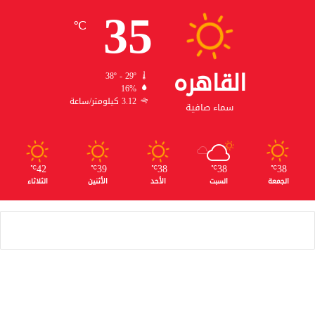
35
℃
القاهره
38º - 29º
16%
3.12 كيلومتر/ساعة
سماء صافية
42
39
38
38
38
℃
℃
℃
℃
℃
الجمعة
السبت
الأحد
الأثنين
الثلاثاء