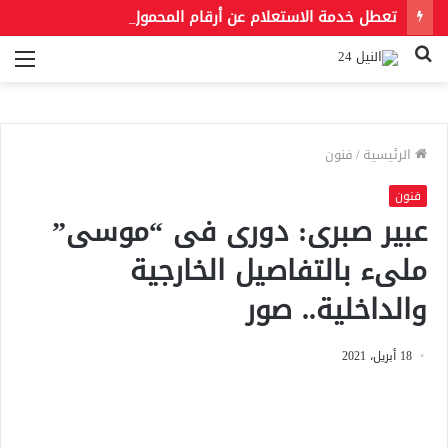
تعطل خدمة الاستعلام عن أرقام المحمول المسجلة بالرقم القومي يثير جدلًا بين المواطنين
بحث
الق
عن
الرئيسية
/
فنون
فنون
عبير صبرى: دورى فى “موسى”
ملىء بالتفاصيل الخارجية
والداخلية.. صور
18 أبريل، 2021