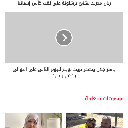
و
ريال مدريد يهنئ برشلونة على لقب كأس إسبانيا
ن
ي
ياسر جلال يتصدر تريند تويتر لليوم الثانى على التوالى
بـ"ضل راجل"
موضوعات متعلقة