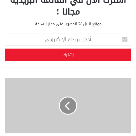
مجانا !
موقع النيل ٢٤ الحصري علي مدار الساعة
أ
د
خ
ل
ب
ر
ي
د
ك
ا
ل
إ
ل
ك
ت
ر