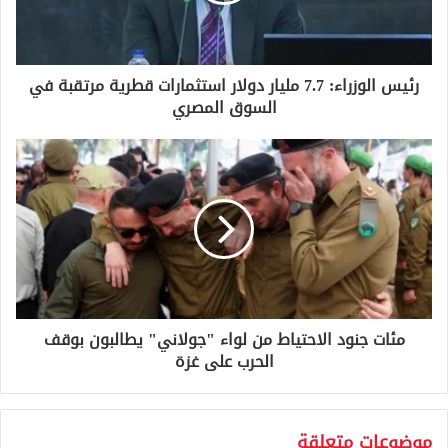
ك
ت
ر
و
رئيس الوزراء: 7.7 مليار دولار استثمارات قطرية مرتقبة في
ن
السوق المصري
ي
مئات جنود الاحتياط من لواء "جولاني" يطالبون بوقف
الحرب على غزة
موضوعات متعلقة