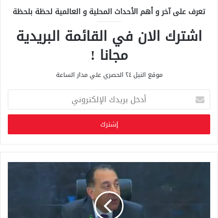
تعرف على آخر و أهم الأحداث المحلية و العالمية لحظة بلحظة
اشترك الان في القائمة البريدية
مجانا !
موقع النيل ٢٤ الحصري علي مدار الساعة
أ
د
خ
ل
ب
ر
ي
د
ك
ا
ل
إ
ل