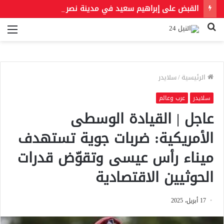
القبض على إبراهيم سعيد في مدينة نصر لتنفيذ حكمين قضائيين بـ460 ألف جنيه في قضايا نفقة
بحث
الق
عن
الرئيسية
/
سلايدر
سلايدر
عرب وعالم
عاجل | القيادة الوسطى
الأمريكية: ضربات جوية تستهدف
ميناء رأس عيسى وتقوّض قدرات
الحوثيين الاقتصادية
17 أبريل، 2025