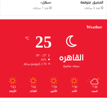
المضيق متوقعة
«سهل»
منذ 6 ساعات
منذ 7 ساعات
Weather
25
℃
القاهره
38º - 25º
65%
2.76 كيلومتر/ساعة
سماء صافية
43
41
39
38
38
℃
℃
℃
℃
℃
السبت
الأحد
الأثنين
الثلاثاء
الأربعاء