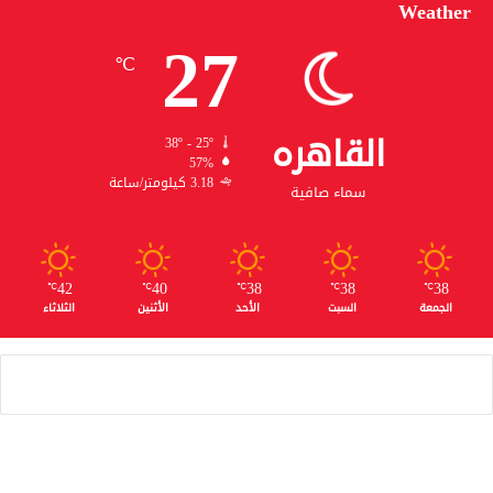
Weather
27
℃
القاهره
38º - 25º
57%
3.18 كيلومتر/ساعة
سماء صافية
42
40
38
38
38
℃
℃
℃
℃
℃
الجمعة
السبت
الأحد
الأثنين
الثلاثاء