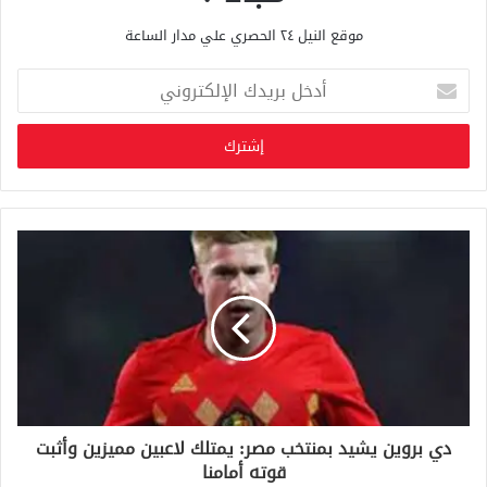
موقع النيل ٢٤ الحصري علي مدار الساعة
أ
د
خ
ل
ب
ر
ي
د
ك
ا
ل
إ
ل
ك
ت
ر
و
دي بروين يشيد بمنتخب مصر: يمتلك لاعبين مميزين وأثبت
ن
قوته أمامنا