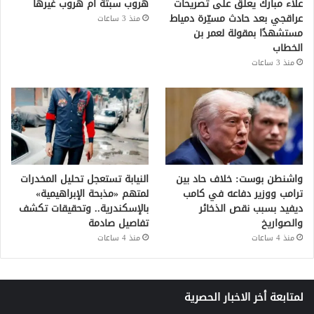
علاء مبارك يعلّق على تصريحات
هروب سبتة أم هروب غيرها
عراقجي بعد حادث مسيّرة دمياط
منذ 3 ساعات
مستشهدًا بمقولة لعمر بن
الخطاب
منذ 3 ساعات
واشنطن بوست: خلاف حاد بين
النيابة تستعجل تحليل المخدرات
ترامب ووزير دفاعه في كامب
لمتهم «مذبحة الإبراهيمية»
ديفيد بسبب نقص الذخائر
بالإسكندرية.. وتحقيقات تكشف
والصواريخ
تفاصيل صادمة
منذ 4 ساعات
منذ 4 ساعات
لمتابعة أخر الاخبار الحصرية