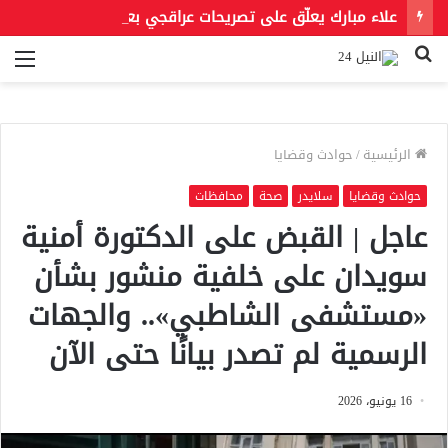
علاء مبارك يعلّق على تصريحات عراقجي بعد حادث مسيّرة دمياط مستشهدًا بمقولة لعمر بن الخطاب
بحث
الق
عن
الرئيسية
/
حوادث وقضايا
حوادث وقضايا
سلايدر
صحة
محافظات
عاجل | القبض على الدكتورة أمنية
سويدان على خلفية منشور بشأن
«مستشفى الشاطبي».. والجهات
الرسمية لم تصدر بيانًا حتى الآن
16 يونيو، 2026