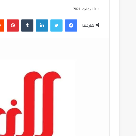
10 يوليو، 2021
فيسبوك
تويتر
لينكدإن
‏Tumblr
بينتيريست
شاركها