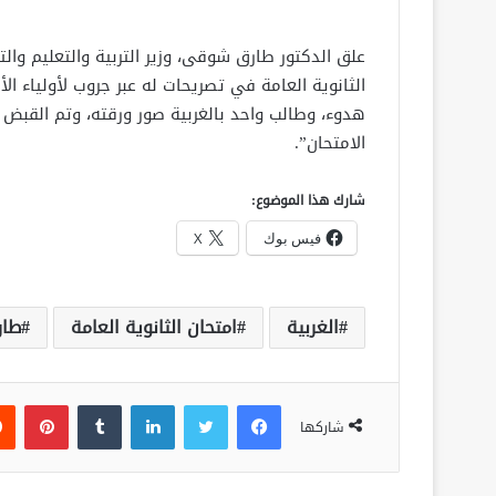
علق الدكتور طارق شوقى، وزير التربية والتعليم وال
هدوء، وطالب واحد بالغربية صور ورقته، وتم القبض 
الامتحان”.
شارك هذا الموضوع:
فيس بوك
X
الغربية
امتحان الثانوية العامة
طا
فيسبوك
تويتر
لينكدإن
‏Tumblr
بينتيريست
شاركها