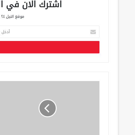
اشترك الان في الق
موقع النيل ٢٤ الحصري علي مدار الساعة
أ
د
خ
ل
ب
ر
ي
د
ك
ا
ل
إ
ل
ك
ت
ر
و