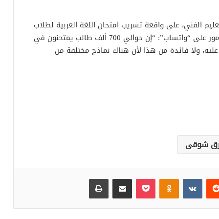
تعليم الفني، على واقعة تسريب امتحان اللغة العربية لطلاب
الثانوية العامة في تصريحات له عبر جروب لأولياء الأمور على “واتساب”: “إن حوالي 700 ألف طالب يمتحنون في
عليه، ولا فائدة من هذا لأن هناك نماذج مختلفة من
رق شوقى
‏Reddit
‏VKontakte
Odnoklassniki
بوكيت
مشاركة عبر البريد
طباعة