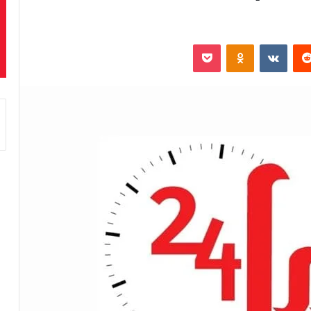
‏Reddit
‏VKontakte
Odnoklassniki
بوكيت