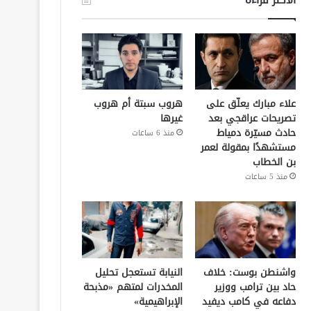
علاء مبارك يعلّق على
هروب سبتة أم هروب
تصريحات عراقجي بعد
غيرها
حادث مسيّرة دمياط
منذ 6 ساعات
مستشهدًا بمقولة لعمر
بن الخطاب
منذ 5 ساعات
واشنطن بوست: خلاف
النيابة تستعجل تحليل
حاد بين ترامب ووزير
المخدرات لمتهم «مذبحة
دفاعه في كامب ديفيد
الإبراهيمية»