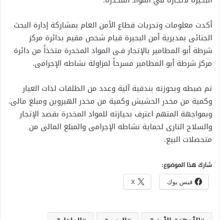
البحيرة لاتجاره في المواد المخدرة.
أكدت معلومات وتحريات قطاع الأمن العام بمشاركة إدارة البحث
الجنائى بمديرية أمن البحيرة قيام شخص مقيم بدائرة مركز
شرطة أبو المطامير بالإتجار فـى المواد المخدرة متخذاً من دائرة
مركز شرطة أبو المطامير مسرحاً لمزاولة نشاطه الإجرامى.
تم ضبطه وبحوزته بندقية آلية وعدد من الطلقات لذات العيار
وكمية من مخدر الحشيش وكمية من مخدر الهيروين ومبلغ مالى.
وبمواجهة المتهم اعترف بحيازته للمواد المخدرة بقصد الإتجار
والسلاح النارى لحماية نشاطه الإجرامى والمبلغ المالى من
متحصلات البيع.
شارك هذا الموضوع:
فيس بوك
X