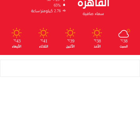
القاهره
65%
2.76 كيلومتر/ساعة
سماء صافية
43
41
39
38
38
℃
℃
℃
℃
℃
السبت
الأحد
الأثنين
الثلاثاء
الأربعاء