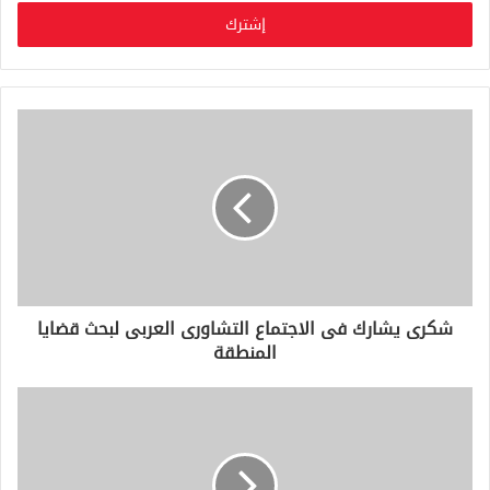
خ
ل
ب
ر
ي
د
ك
ا
ل
إ
ل
ك
ت
ر
و
شكرى يشارك فى الاجتماع التشاورى العربى لبحث قضايا
ن
المنطقة
ي