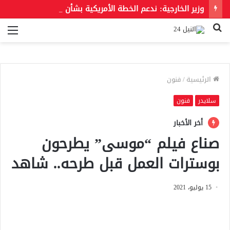
وزير الخارجية: ندعم الخطة الأمريكية بشأن غزة وندعو للحفاظ على الهوية العربية للقدس الشرقية
بحث
الق
عن
الرئيسية
/
فنون
سلايدر
فنون
أخر الأخبار
صناع فيلم “موسى” يطرحون
بوسترات العمل قبل طرحه.. شاهد
15 يوليو، 2021