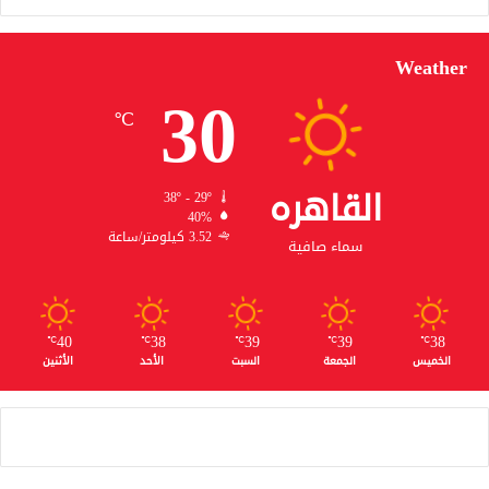
Weather
30
℃
القاهره
38º - 29º
40%
3.52 كيلومتر/ساعة
سماء صافية
40
38
39
39
38
℃
℃
℃
℃
℃
الخميس
الجمعة
السبت
الأحد
الأثنين