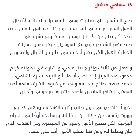
كتب-سامي ميشيل
طرح القائمون على فيلم “موسى” البوسترات الدعائية لأبطال
العمل المقرر عرضه في السينمات يوم 11 أغسطس المقبل، حيث
تصدر كل بطل من الأبطال بوستراً منفرداً وتم نشره على
صفحاتهم الشخصية بمواقع السوشيال ميديا ضمن عمليات
الدعاية للعمل الذى تدور أحداثه في اطار من الخيال والتشويق.
والعمل من تأليف وإخراج بيتر ميمي، ويشارك في بطولته كريم
محمود عبد العزيز، إياد نصار، أسماء أبو اليزيد، سارة الشامي،
محمد جمعة، صلاح عبد الله وعدد من ضيوف الشرف منهم أحمد
العوضى وظافر العابدين وأحمد حاتم وسمر مرسى وآخرين.
تدور أحداث موسى حول طالب بكلية الهندسة يسعى لاختراع
روبوت يكشف من خلاله عن ابتكاراته ويساعده أيضًا فى الحياة
اليومية، لكن تتطور الأمور وتخرج عن السيطرة، وعن الهدف الذي
كان يخطط له، ومن هنا تنقلب الأمور رأسًا على عقب.