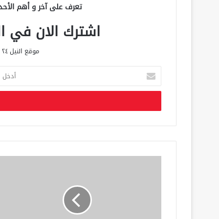
تعرف على آخر و أهم الأحد
اشترك الان في الق
موقع النيل ٢٤ الحصري علي مدار الساعة
أ
د
خ
ل
ب
ر
ي
د
ك
ا
ل
إ
ل
ك
ت