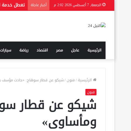
الجمعة, 7 أغسطس 2026 2:02 م
أخبار عاجلة
الرئيسية
عاجل
مصر
اقتصاد
رياضة
سيارات
الرئيسية
/
فنون
/
شيكو عن قطار سوهاج: «حادث مؤسف و
فنون
شيكو عن قطار سو
ومأساوى»