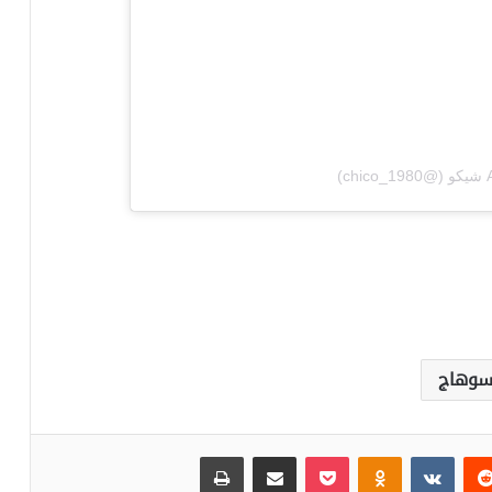
)
سوهاج
‏Reddit
‏VKontakte
Odnoklassniki
بوكيت
مشاركة عبر البريد
طباعة