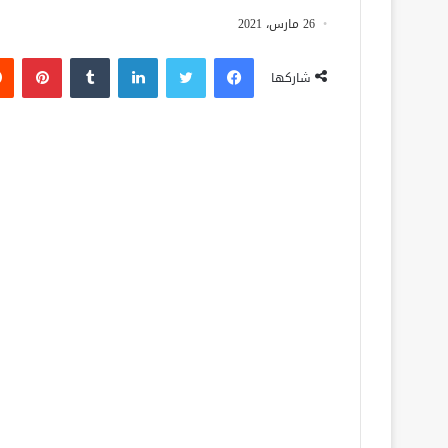
26 مارس، 2021
فيسبوك
تويتر
لينكدإن
‏Tumblr
بينتيريست
شاركها