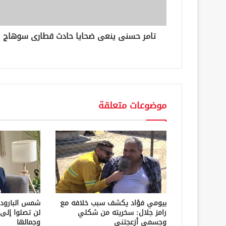
ر
و
ن
تامر حسنى ينعى ضحايا حادث قطارى سوهاج
ي
موضوعات متعلقة
بيومي فؤاد يكشف سبب خلافه مع
شمس البارود
رامز جلال: سخريته من شكلي
لن تصلوا إلى 
وجسمي أزعجتني
وجمالها