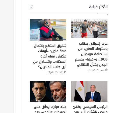
الأكثر قراءة
حزب إسباني يطالب
شقيق المتهم بانتحال
باستبعاد المغرب من
صفة قاضٍ: «أوقات
استضافة مونديال
مكنش معاه أجرة
2030.. و«فيفا» يحسم
السكة».. ونتساءل من
الجدل بشأن النهائي
أين جاءت الملايين؟
منذ 20 دقيقة
منذ 27 دقيقة
الرئيس السيسي يهنئ
علاء مبارك يعلّق على
منتخب ناشئات اليد بعد
تصريحات عراقجي بعد