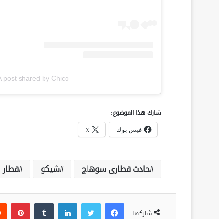
A post shared by Chico شيكو (@chico_1980
شارك هذا الموضوع:
فيس بوك
X
حادث قطارى سوهاج
شيكو
قطار 
فيسبوك
تويتر
لينكدإن
‏Tumblr
بينتيريست
شاركها