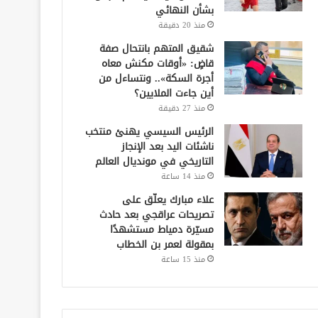
بشأن النهائي
منذ 20 دقيقة
شقيق المتهم بانتحال صفة
قاضٍ: «أوقات مكنش معاه
أجرة السكة».. ونتساءل من
أين جاءت الملايين؟
منذ 27 دقيقة
الرئيس السيسي يهنئ منتخب
ناشئات اليد بعد الإنجاز
التاريخي في مونديال العالم
منذ 14 ساعة
علاء مبارك يعلّق على
تصريحات عراقجي بعد حادث
مسيّرة دمياط مستشهدًا
بمقولة لعمر بن الخطاب
منذ 15 ساعة