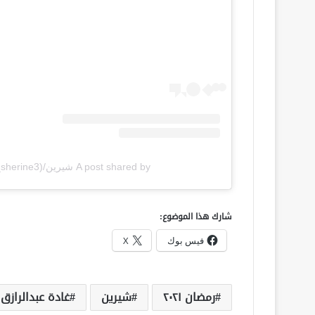
A post shared by شيرين/sherine abd alwahab??? (@fans_sherine3)
شارك هذا الموضوع:
فيس بوك
X
رمضان ٢٠٢١
شيرين
غادة عبدالرازق