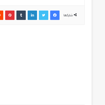
فيسبوك
تويتر
لينكدإن
‏Tumblr
بينتيريست
شاركها