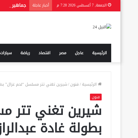
الجمعة, 7 أغسطس 2026 7:28 م
أخبار عاجلة
الرئيسية
عاجل
مصر
اقتصاد
رياضة
سيارات
الرئيسية
/
فنون
/
شيرين تغني تتر مسلسل “لحم غزال” بطول
فنون
شيرين تغني تتر م
بطولة غادة عبدالرا