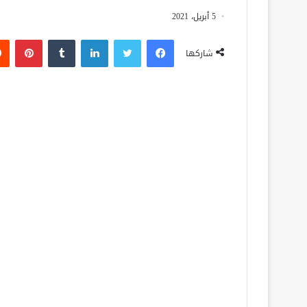
5 أبريل، 2021
فيسبوك
تويتر
لينكدإن
‏Tumblr
بينتيريست
شاركها