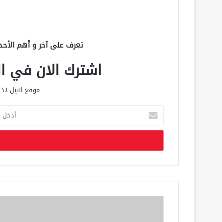
تعرف على آخر و أهم الأحد
اشترك الان في الق
موقع النيل ٢٤ الحصري علي مدار الساعة
أ
د
خ
ل
ب
ر
ي
د
ك
ا
ل