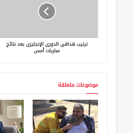
إ
ل
ك
ت
ر
و
ن
ترتيب هدافى الدورى الإنجليزى بعد نتائج
ي
مباريات أمس
موضوعات متعلقة