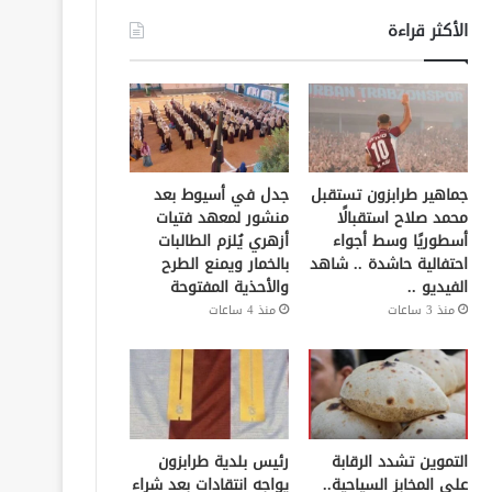
الأكثر قراءة
جماهير طرابزون تستقبل
جدل في أسيوط بعد
محمد صلاح استقبالًا
منشور لمعهد فتيات
أسطوريًا وسط أجواء
أزهري يُلزم الطالبات
احتفالية حاشدة .. شاهد
بالخمار ويمنع الطرح
الفيديو ..
والأحذية المفتوحة
منذ 3 ساعات
منذ 4 ساعات
التموين تشدد الرقابة
رئيس بلدية طرابزون
على المخابز السياحية..
يواجه انتقادات بعد شراء