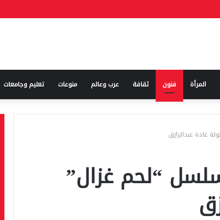
المرأة
فنون
ثقافة
عرب وعالم
منوعات
تعليم وجامعات
ة غادة عبدالرازق
سلسل “لحم غزال”
زق