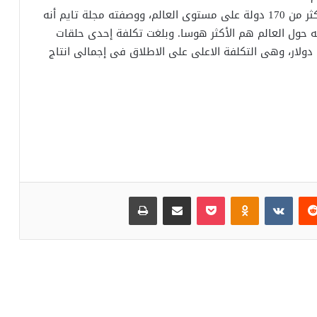
يذكر أن مسلسل “صراع العروش” كان يتم بثه في أكثر من 170 دولة على مستوى العالم، ووصفته مجلة تايم أنه
ه حول العالم هم الأكثر هوسا. وبلغت تكلفة إحدى حلقات
ل فى إحدى مواسمه السبعة 11 مليون دولار، وهى التكلفة الاعلى على الاطلاق فى إجمالى انتاج
‏Reddit
‏VKontakte
Odnoklassniki
بوكيت
مشاركة عبر البريد
طباعة