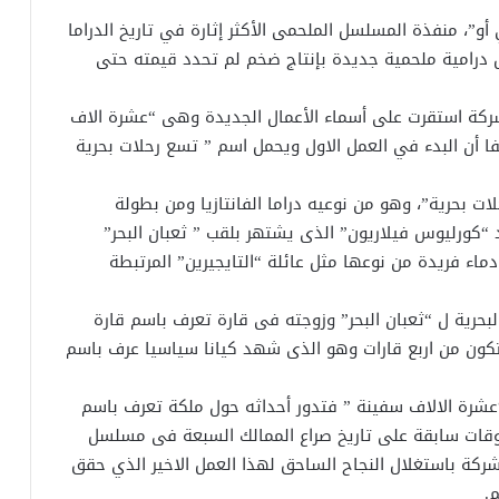
أو”، منفذة المسلسل الملحمى الأكثر إثارة في تاريخ الدراما
ال درامية ملحمية جديدة بإنتاج ضخم لم تحدد قيمته حتى
لشركة استقرت على أسماء الأعمال الجديدة وهى “عشرة الاف
ا أن البدء في العمل الاول ويحمل اسم ” تسع رحلات بحرية
ت بحرية”، وهو من نوعيه دراما الفانتازيا ومن بطولة
 “كورليوس فيلاريون” الذى يشتهر بلقب ” ثعبان البحر”
ء فريدة من نوعها مثل عائلة “التايجيرين” المرتبطة
لبحرية ل “ثعبان البحر” وزوجته فى قارة تعرف باسم قارة
كون من اربع قارات وهو الذى شهد كيانا سياسيا عرف باسم
عشرة الالاف سفينة ” فتدور أحداثه حول ملكة تعرف باسم
اوقات سابقة على تاريخ صراع الممالك السبعة فى مسلسل
شركة باستغلال النجاح الساحق لهذا العمل الاخير الذي حقق
.