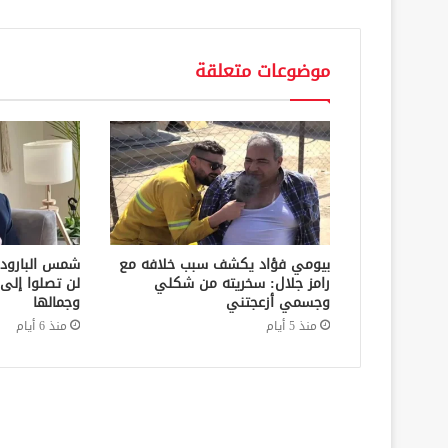
موضوعات متعلقة
بيومي فؤاد يكشف سبب خلافه مع
شمس البارود
رامز جلال: سخريته من شكلي
لن تصلوا إلى 
وجسمي أزعجتني
وجمالها
منذ 5 أيام
منذ 6 أيام