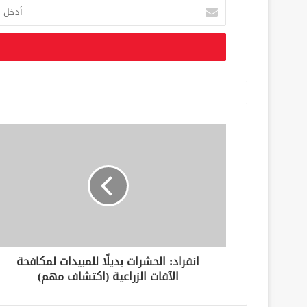
أ
د
خ
ل
ب
ر
ي
د
ك
ا
ل
إ
ل
ك
ت
ر
و
ن
انفراد: الحشرات بديلًا للمبيدات لمكافحة
ي
الآفات الزراعية (اكتشاف مهم)