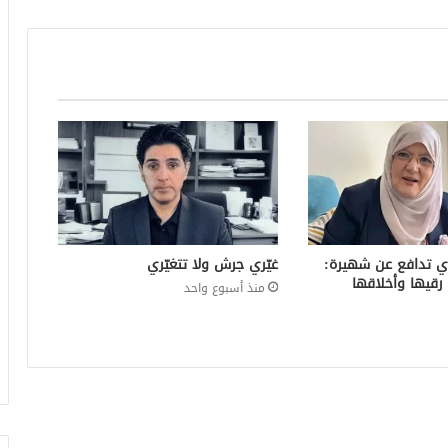
ي تدافع عن شهيرة:
غيّري جرش ولا تتغيّري
رقيها وأخلاقها
منذ أسبوع واحد