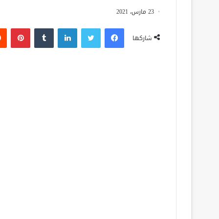
23 مارس، 2021
فيسبوك
تويتر
لينكدإن
‏Tumblr
بينتيريست
شاركها