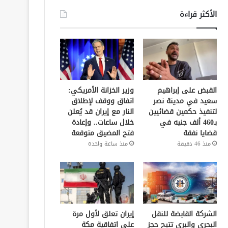
الأكثر قراءة
القبض على إبراهيم
وزير الخزانة الأمريكي:
سعيد في مدينة نصر
اتفاق ووقف لإطلاق
لتنفيذ حكمين قضائيين
النار مع إيران قد يُعلن
بـ460 ألف جنيه في
خلال ساعات.. وإعادة
قضايا نفقة
فتح المضيق متوقعة
منذ 46 دقيقة
منذ ساعة واحدة
الشركة القابضة للنقل
إيران تعلق لأول مرة
البحري والبري تتيح حجز
على اتفاقية مكة