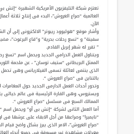
تعتزم شبكة التليفزيون الأمريكية الشهيرة “إتش بي 
العالمية “صراع العروش”، البدء فى إنتاج ثلاثة أعم
الآن.
وأشار موقع “هوليوود ريبوتر” الالكترونى إلى أن ا
سفينة” و “تسع رحلات بحرية” و”قاع البرغوث”، مضيف
” تقرر له شهر إبريل القادم.
ويتناول العمل الدرامي الجديد ويحمل اسم “تسع رحلا
الممثل البريطانى “ستيف توسان” ، عن ملحمة اللورد
الذى ينتمى لعائلة تسمى الفيلاريانس وهى تحمل دما
بالتناين فى “صراع العروش “.
وتدور أحداث العمل الدارمى الجديد حول المغامرات ا
ويستروس، وهى القارة الرئيسية فى عالم خيالى يت
الممالك السبع فى مسلسل “صراع العروش “.
أما العمل الثانى لشركة “إتش بى أو” ويحمل اسم “
“نايميرا” وصراعها من أجل الابقاء على عرشها فى 
“صراع العروش”، الامر الذى يبرز بشكل واضح قيام ال
معدلات مشاهدة غير مسبوقة في جميع أنحاء العالم