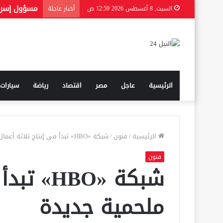
السبت, 8 أغسطس 2026 12:59 ص
أخبار عاجلة
الرئيسية
عاجل
مصر
اقتصاد
رياضة
سيارات
الرئيسية
/
فنون
/
شبكة «HBO» تبدأ في إنتاج ثلاثة أعمال ملحمية جديدة
فنون
شبكة «BO
ملحمية جديدة