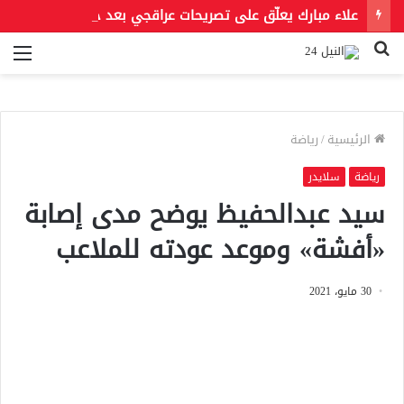
علاء مبارك يعلّق على تصريحات عراقجي بعد حادث مسيّرة دمياط مستشهدًا بمقولة لعمر بن الخطاب
بحث
الق
عن
الرئيسية
/
رياضة
رياضة
سلايدر
سيد عبدالحفيظ يوضح مدى إصابة
«أفشة» وموعد عودته للملاعب
30 مايو، 2021