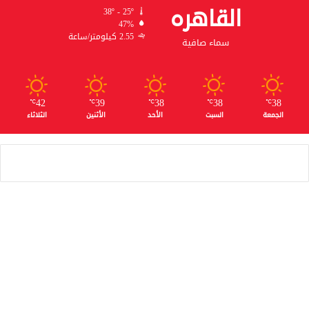
القاهره
38º - 25º
47%
2.55 كيلومتر/ساعة
سماء صافية
42
39
38
38
38
℃
℃
℃
℃
℃
الجمعة
السبت
الأحد
الأثنين
الثلاثاء