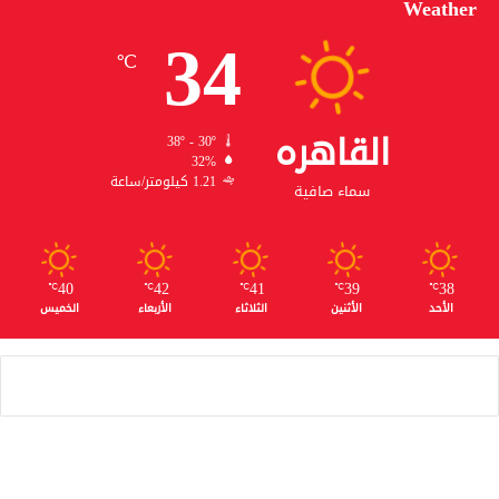
Weather
34
℃
القاهره
38º - 30º
32%
1.21 كيلومتر/ساعة
سماء صافية
40
42
41
39
38
℃
℃
℃
℃
℃
الأحد
الأثنين
الثلاثاء
الأربعاء
الخميس