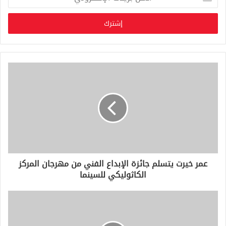
د
خ
ل
ب
ر
ي
د
ك
ا
ل
إ
ل
ك
ت
ر
و
عمر خيرت يتسلم جائزة الإبداع الفني من مهرجان المركز
ن
الكاثوليكي للسينما
ي