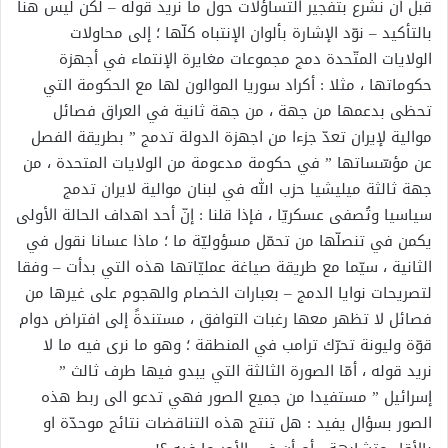
قبل أن نشرع بتفجير التساؤلات حول ما نريد قوله – لكن ليس هنا
بالتأكيد – نوّد الإشارة بألوان الإنتباه كلّها ؛ إلى محاولات
الولايات المتّحدة دمج مجموعات مغايرة الإنتماء في أجهزة
حكوماتها ، مثلا : أكراد سوريا الموالون لها مع الحكومة التي
تحظى بدعمها من جهة ، من جهة ثانية في العراق فصائل
موالية لإيران تعدّ جزءا من اجهزة الدولة تدمج ” بطريقة الفصل
عن مؤسّساتها ” في حكومة مدعومة من الولايات المتحدة ، من
جهة ثالثة ميليشيا حزب الله في لبنان موالية لايران تدمج
سياسيا وتُصفى عسكريّا ، فإذا قلنا : إنّ أحد اهداف الحالة الأولى
يكمن في تنصلّها من تحمّل مسؤوليّة ما ؛ ماذا عسانا نقول في
الثانية ، سيّما مع طريقة صياغة عمليّاتها هذه التي بدأت – وفقا
لتصريحات نوايا الدمج – بعبارات الخصام والهجوم على غيرها من
فصائل لا تظهر معها رغبات التوافق ، مستندةً إلى افتراض دوام
قوّة وليونة تحرّك ترامب في المنطقة ؛ وهو ما نرى فيه ما لا
نريد قوله ، أمّا الصورة الثالثة التي يبدو فيها طرف ثالث ”
إسرائيل ” مستفيدا من جميع الصور فهي تدعو الى ربط هذه
الصور بسؤال يفيد : هل تنتج هذه التناقضات نتائج موحدّة او