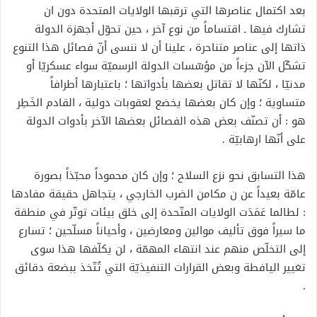
بعد اكتمال عناصرها التي ترقبها الولايات المتحدة دون ان
تشارك فيها ـ اقتساماً من نوع آخر ، حين تحوّل أجهزة الدولة
ذاتها إلى عناصر متناحرة ، علينا أن لا ننسى أنّ فصائل هذا التنوع
تشكّل الآن جزءاً من مؤسّسات الدولة الرسميّة سواء عسكريّا أو
مدنيّا ، لكنّها لا تقاتل بعضها بأدواتها ؛ باعتبارها أطرافاً
متساوية ؛ وإن كان بعضها يخضع لعقوبات دولية ، القادم الخَطِر
هو : أن تصنّف بعض هذه الفصائل بعضها الآخر بأدوات الدولة
على أنّها ارهابيّة .
هذا التسابق نحو نزع السلاح ؛ وإن كان محموداً محبّذاً بصورة
عامّة بعيداً عن ن مكامن الضرب الخارجي ، يتجاهل حقيقة مفادها
: لطالما عَمَدَت الولايات المتّحدة إلى خلق بيئات توتّر في منطقة
ما سيراً فوق تأليف موالين ومعارضين ، وأحياناً مسلّحين ؛ تسارع
إلى التخلّص منهم عند انتهاء المهمّة ، لن يكلّفها هذا سوى
تغيير اليافطة وبعض القرارات التنفيذيّة التي تُتّخذ ببضعة دقائق
.