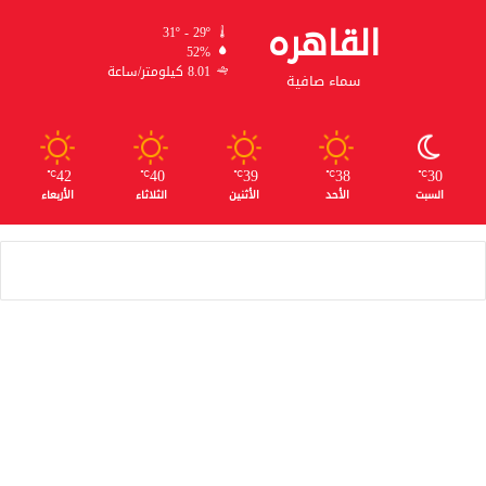
القاهره
31º - 29º
52%
8.01 كيلومتر/ساعة
سماء صافية
42
40
39
38
30
℃
℃
℃
℃
℃
السبت
الأحد
الأثنين
الثلاثاء
الأربعاء