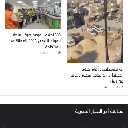
1500جنيه.. موعد صرف منحة
المولد النبوي 2026 للعمالة غير
المنتظمة
منذ 6 ساعات
أب فلسطيني أمام جنود
الاحتلال: «لا تخاف منهم.. خاف
من ربنا»
منذ 5 ساعات
لمتابعة أخر الاخبار الحصرية
أدخل