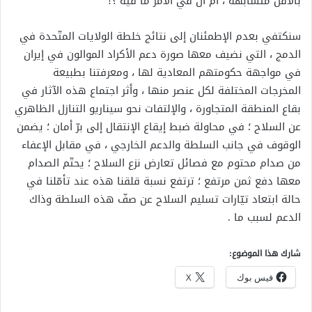
بالأقل متشابهة ، أم أن في الأمر ما فيه ؟!
سنكتفي بعدم الإطمئنان إلى نتائج خلطة الولايات المتّحدة في
الدمج ، التي نضيف معها صورة دعم الأكراد الموالون في إيران
في مواجهة حكومتهم المعادية لها ، ومعرفتنا بطبيعة
المخرجات المختلفة لكل عنصر منها ، وأثر اجتماع هذه الآثار في
بقاع المنطقة المتجاورة ، والإلتفات نحو سيناريو التنازل الظاهري
عن السلاح ؛ في محاولة ضبط إيقاع الإنتقال إلى برّ أمان ؛ يضمن
الوقوف في جانب السلطة والدعم الخارجي ، في مقابل الإعفاء
من صدام محتوم مع فصائل تعارض نزع السلاح ؛ يحتّم الصدام
معها دفع ثمن مرتفع ؛ ترتفع نسبة قلقنا هذه عند تأمّلنا في
حالة ابتعاد تيّارات تسليم السلاح عن صفّ هذه السلطة وذاك
الدعم لسبب ما .
شارك هذا الموضوع:
فيس بوك
X