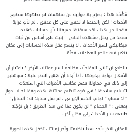
فَهْمُنا هذا ؛ يصرّح بلا مواربة عن تفاهمات لم تظهرها سطوح
الأحداث ؛ لكن رائحتها لا تخفى على كل مدقّق ، لم تأتِ غرابة
فهمنا من هذا ، لقد سبقتها معرفتنا بأن حسابات كهذه –
نقصد من يحلّل مشهده الخاص – بُنيت على أساس من ثبات
ميكانيكي لسير الأحداث ، لا يتّسع عقل هذه الحسابات إلى مكان
تتغير فيه عناصر المعادلات فجأة.
بالطبع لن تاتي المفاجآت مخالفةً لسير عمليّات الأرض ؛ باعتبار أنّ
الأفعال تواجه بردودها ، اذا أردنا أن نعمّق النظر قليلا ؛ متوسّلين
إلى ذلك في محاولة فهم مكاسب الأطراف التي استعدّت
لتسليم سلاحها ؛ في ضوء تنظيم عمليّتها هذه وفقا لجانب موازٍ
” لا متماهٍ ” لجانب الدعم الإيراني . لم نقل مقابلا له ؛ التقابل ؛
بمعنى : ” الخصام ” لن يكون هنا في مبدأ الطريق ؛ بل تؤجّله
طبيعة سير الأحداث إلى مكان آخر .
المكان الآخر يأخذ بعداً تنظيميّا وآخر زمانيّا ، تكفل هذه الصورة ـ