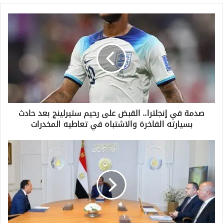
ي
د
ك
ا
ل
إ
ل
ك
ت
ر
و
صدمة في إنجلترا.. القبض على رحيم ستيرلينج بعد حادث
ن
بسيارته الفاخرة والاشتباه في تعاطيه المخدرات
ي