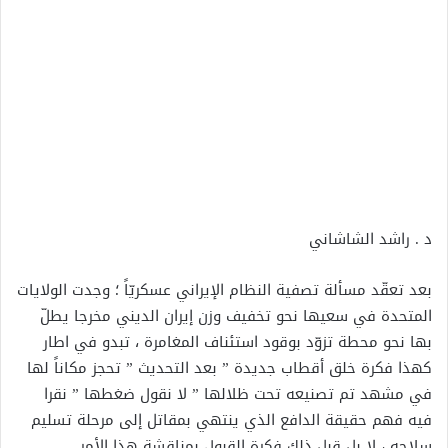
د . راشد الشاشاني
بعد تعقّد مسألة تصفية النظام الإيراني عسكريّاً ؛ وجدت الولايات
المتحدة في سعيها نحو تخفيف وزن إيران الديني مخرجا يطلّ
بها نحو محطة تزوّد بوقود استئناف المغامرة ، تبدو في اطار
كهذا فكرة خلق أقطاب جديدة ” بعد التحديث ” تحجز مكاناً لها
في مشهد تم تصنيعه تحت ظلالها ” لا نقول ضغطها ” نقرا
فيه فهم حقيقة الدافع الذي ينتهي بمقاتل إلى مرحلة تسليم
سلاحه ، لا بل قبل ذلك فكرة القبول بمناقشة هذا الأمر.