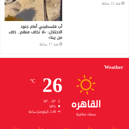
منذ 13 ساعة
أب فلسطيني أمام جنود
الاحتلال: «لا تخاف منهم.. خاف
من ربنا»
منذ 17 ساعة
Weather
26
℃
القاهره
38º - 26º
69%
2.48 كيلومتر/ساعة
سماء صافية