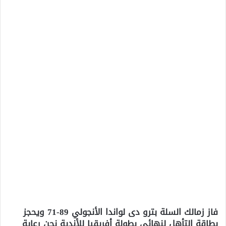
فاز زمالك السلة بترو دى لواندا الأنجولي 89-71 ويحجز
بطاقة التأهل لنهائي بطولة أفريقيا للأندية نحن رعاية