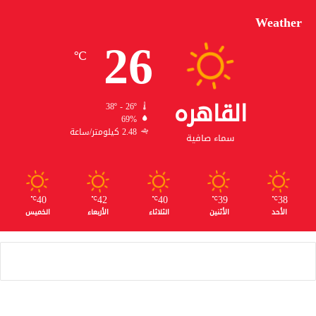
Weather
26
℃
القاهره
38º - 26º
69%
2.48 كيلومتر/ساعة
سماء صافية
40
42
40
39
38
℃
℃
℃
℃
℃
الأحد
الأثنين
الثلاثاء
الأربعاء
الخميس