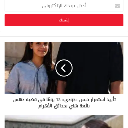
أ
د
خ
ل
ب
ر
ي
د
ك
ا
ل
إ
ل
ك
ت
ر
و
تأييد استمرار حبس «جودي» 15 يومًا في قضية دهس
ن
بائعة شاي بحدائق الأهرام
ي