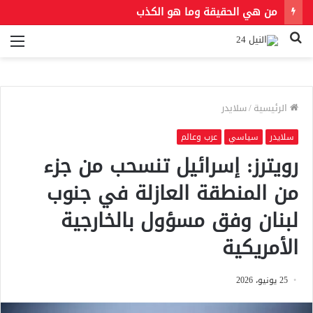
من هي الحقيقة وما هو الكذب
بحث
الق
عن
الرئيسية
/
سلايدر
سلايدر
سياسي
عرب وعالم
رويترز: إسرائيل تنسحب من جزء
من المنطقة العازلة في جنوب
لبنان وفق مسؤول بالخارجية
الأمريكية
25 يونيو، 2026