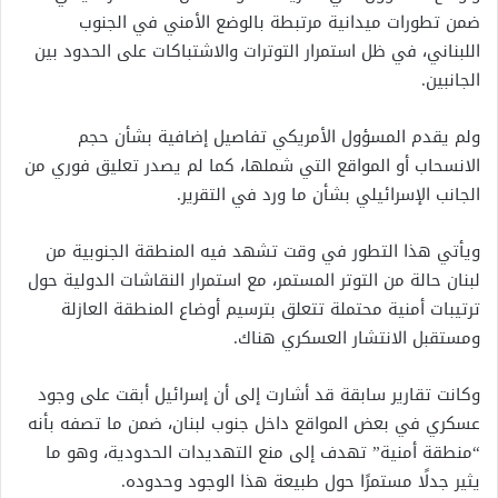
ضمن تطورات ميدانية مرتبطة بالوضع الأمني في الجنوب
اللبناني، في ظل استمرار التوترات والاشتباكات على الحدود بين
الجانبين.
ولم يقدم المسؤول الأمريكي تفاصيل إضافية بشأن حجم
الانسحاب أو المواقع التي شملها، كما لم يصدر تعليق فوري من
الجانب الإسرائيلي بشأن ما ورد في التقرير.
ويأتي هذا التطور في وقت تشهد فيه المنطقة الجنوبية من
لبنان حالة من التوتر المستمر، مع استمرار النقاشات الدولية حول
ترتيبات أمنية محتملة تتعلق بترسيم أوضاع المنطقة العازلة
ومستقبل الانتشار العسكري هناك.
وكانت تقارير سابقة قد أشارت إلى أن إسرائيل أبقت على وجود
عسكري في بعض المواقع داخل جنوب لبنان، ضمن ما تصفه بأنه
“منطقة أمنية” تهدف إلى منع التهديدات الحدودية، وهو ما
يثير جدلًا مستمرًا حول طبيعة هذا الوجود وحدوده.