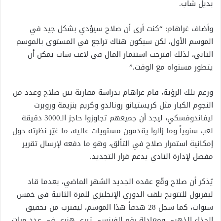
بديل شاب.
وأضاف غراهام: “كنت أرى أن صلاح سيؤدي بشكل جيد في
الموسم الأول، لكن سيكون هناك تراجع في المستوى بالموسم
الثاني، لذلك اقترحت استثمار المال في لاعب شاب يمكن أن
يتطور مستواه مع الوقت.”
ورغم تلك الرؤية، قام غراهام بدراسة مقارنة بين صلاح وعدد من
النجوم الكبار مثل كريستيانو رونالدو وكريم بنزيمة وروبرت
ليفاندوفسكي، ليجد أن جميعهم تجاوزوا حاجز الـ3000 دقيقة
لعب سنوياً وما زالوا يقدمون مستويات عالية، ما غيّر نظرته حول
إمكانية استمرار صلاح في التألق، وهو ما دفعه لإرسال تقرير
مفصل لإدارة النادي يدعم قرار التجديد.
يُذكر أن صلاح وقّع عقده الجديد الشهر الماضي، بعدما قاد
ليفربول للتتويج بلقب الدوري الإنجليزي للمرة الثانية في خمس
سنوات، كما سجل 28 هدفاً هذا الموسم، ليقترب من تحقيق
الحذاء الذهبي ومعادلة رقم الفرنسي تيري هنري في عدد مرات