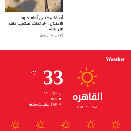
أب فلسطيني أمام جنود
الاحتلال: «لا تخاف منهم.. خاف
من ربنا»
منذ 22 ساعة
Weather
33
℃
القاهره
38º - 30º
36%
1.68 كيلومتر/ساعة
سماء صافية