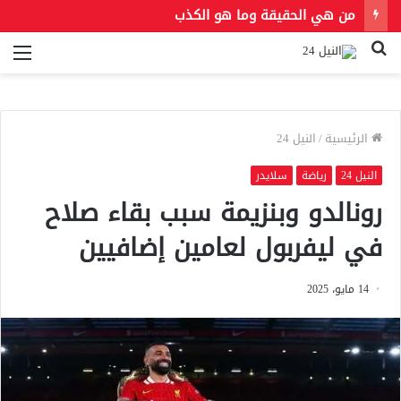
من هي الحقيقة وما هو الكذب
بحث
الق
عن
الرئيسية
/
النيل 24
النيل 24
رياضة
سلايدر
رونالدو وبنزيمة سبب بقاء صلاح
في ليفربول لعامين إضافيين
14 مايو، 2025