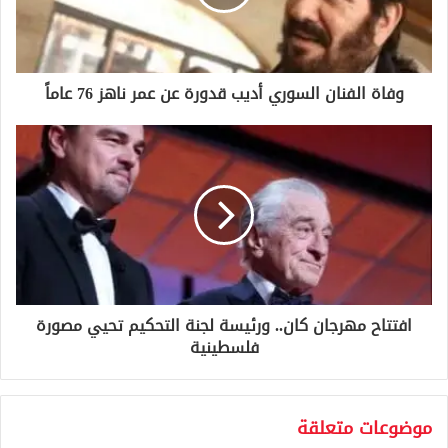
ل
ك
ت
ر
و
وفاة الفنان السوري أديب قدورة عن عمر ناهز 76 عاماً
ن
ي
افتتاح مهرجان كان.. ورئيسة لجنة التحكيم تحيي مصورة
فلسطينية
موضوعات متعلقة