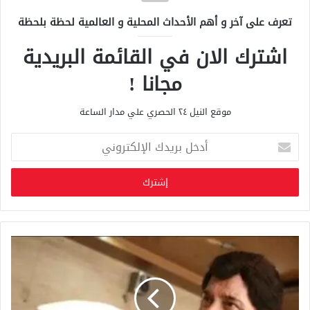
تعرف على آخر و أهم الأحداث المحلية و العالمية لحظة بلحظة
اشترك الان في القائمة البريدية
مجانا !
موقع النيل ٢٤ الحصري علي مدار الساعة
أ
د
خ
ل
ب
ر
ي
د
ك
ا
ل
إ