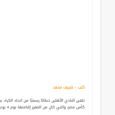
كتب – شريف محمد
كأس مصر، والتي كان من المقرر إقامتها يوم 4 يونيو المقبل، على أن تقام في موعد يتم تحديده لاحقًا.