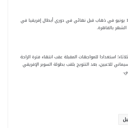
يذكر أن الأهلى يواجه فريق الترجي التونسي يوم 18 يونيو في ذهاب قبل نهائي في دوري أبطال إفريقيا في
ثلاثاء؛ استعدادا للمواجهات المقبلة عقب انتهاء فترة الراحة
ماني للاعبين، بعد التتويج بلقب بطولة السوبر الإفريقي
ي.
يل