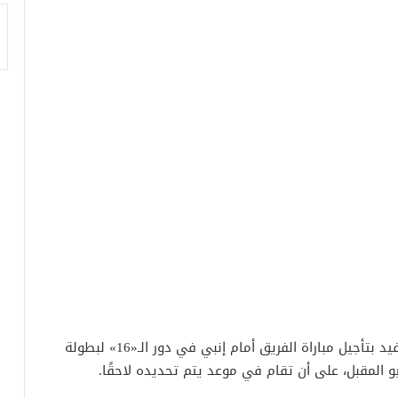
تلقى النادي الأهلى خطابًا رسميًا من اتحاد الكرة، يفيد بتأجيل مباراة الفريق أمام إنبي في دور الـ«16» لبطولة