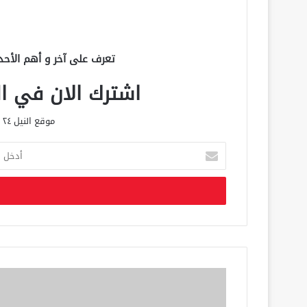
تعرف على آخر و أهم الأحد
اشترك الان في الق
موقع النيل ٢٤ الحصري علي مدار الساعة
أ
د
خ
ل
ب
ر
ي
د
ك
ا
ل