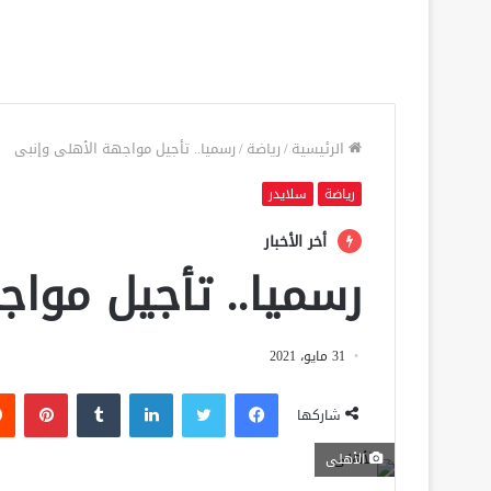
الرئيسية
/
رياضة
/
رسميا.. تأجيل مواجهة الأهلى وإنبى
رياضة
سلايدر
أخر الأخبار
رسميا.. تأجيل موا
31 مايو، 2021
فيسبوك
تويتر
لينكدإن
‏Tumblr
بينتيريست
شاركها
الأهلى