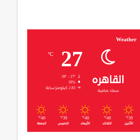
Weather
27
℃
القاهره
39º - 27º
39%
2.83 كيلومتر/ساعة
سماء صافية
40
39
40
40
39
℃
℃
℃
℃
℃
الأثنين
الثلاثاء
الأربعاء
الخميس
الجمعة