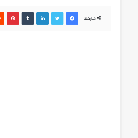
فيسبوك
تويتر
لينكدإن
‏Tumblr
بينتيريست
شاركها