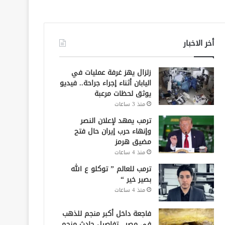
أخر الاخبار
زلزال يهز غرفة عمليات في
اليابان أثناء إجراء جراحة.. فيديو
يوثق لحظات مرعبة
منذ 3 ساعات
ترمب يمهد لإعلان النصر
وإنهاء حرب إيران حال فتح
مضيق هرمز
منذ 4 ساعات
ترمب للعالم ” توكلو ع الله
بصير خير “
منذ 4 ساعات
فاجعة داخل أكبر منجم للذهب
في مصر.. تفاصيل حادث منجم