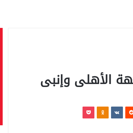
جهة الأهلى وإنبى
‏Reddit
‏VKontakte
Odnoklassniki
بوكيت