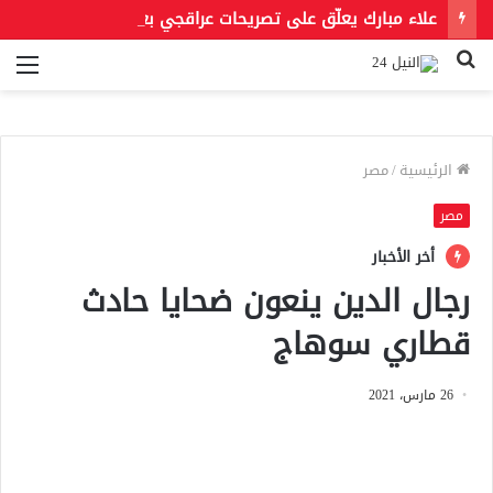
علاء مبارك يعلّق على تصريحات عراقجي بعد حادث مسيّرة دمياط مستشهدًا بمقولة لعمر بن الخطاب
بحث
الق
عن
الرئيسية
/
مصر
مصر
أخر الأخبار
رجال الدين ينعون ضحايا حادث
قطاري سوهاج
26 مارس، 2021