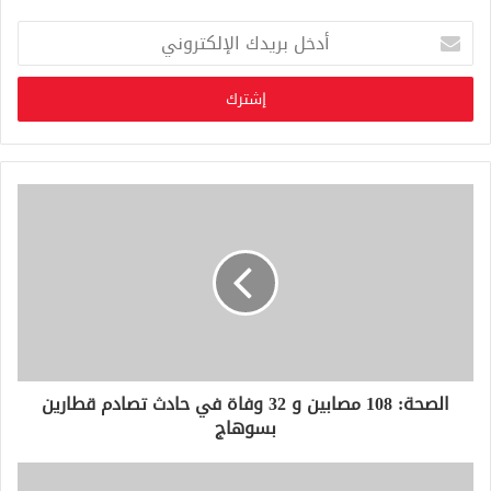
أ
د
خ
ل
ب
ر
ي
د
ك
ا
ل
إ
ل
ك
ت
ر
و
الصحة: 108 مصابين و 32 وفاة في حادث تصادم قطارين
ن
بسوهاج
ي