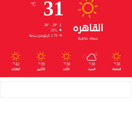
31
℃
القاهره
38º - 29º
35%
2.79 كيلومتر/ساعة
سماء صافية
42
39
38
38
38
℃
℃
℃
℃
℃
الجمعة
السبت
الأحد
الأثنين
الثلاثاء