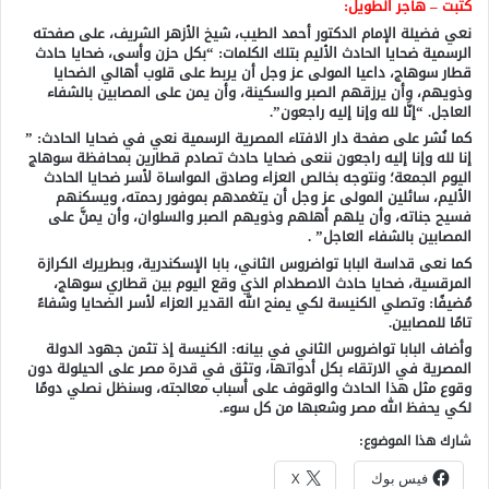
كتبت – هاجر الطويل:
نعي فضيلة الإمام الدكتور أحمد الطيب، شيخ الأزهر الشريف، على صفحته
الرسمية ضحايا الحادث الأليم بتلك الكلمات: “بكل حزن وأسى، ضحايا حادث
قطار سوهاج، داعيا المولى عز وجل أن يربط على قلوب أهالي الضحايا
وذويهم، وأن يرزقهم الصبر والسكينة، وأن يمن على المصابين بالشفاء
العاجل. “إنَّا لله وإنا إليه راجعون”.
كما نُشر على صفحة دار الافتاء المصرية الرسمية نعي في ضحايا الحادث: ”
إنا لله وإنا إليه راجعون ننعى ضحايا حادث تصادم قطارين بمحافظة سوهاج
اليوم الجمعة؛ ونتوجه بخالص العزاء وصادق المواساة لأسر ضحايا الحادث
الأليم، سائلين المولى عز وجل أن يتغمدهم بموفور رحمته، ويسكنهم
فسيح جناته، وأن يلهم أهلهم وذويهم الصبر والسلوان، وأن يمنَّ على
المصابين بالشفاء العاجل” .
كما نعى قداسة البابا تواضروس الثاني، بابا الإسكندرية، وبطريرك الكرازة
المرقسية، ضحايا حادث الاصطدام الذي وقع اليوم بين قطاري سوهاج،
مُضيفًا: وتصلي الكنيسة لكي يمنح الله القدير العزاء لأسر الضحايا وشفاءً
تامًا للمصابين.
وأضاف البابا تواضروس الثاني في بيانه: الكنيسة إذ تثمن جهود الدولة
المصرية في الارتقاء بكل أدواتها، وتثق في قدرة مصر على الحيلولة دون
وقوع مثل هذا الحادث والوقوف على أسباب معالجته، وسنظل نصلي دومًا
لكي يحفظ الله مصر وشعبها من كل سوء.
شارك هذا الموضوع:
فيس بوك
X