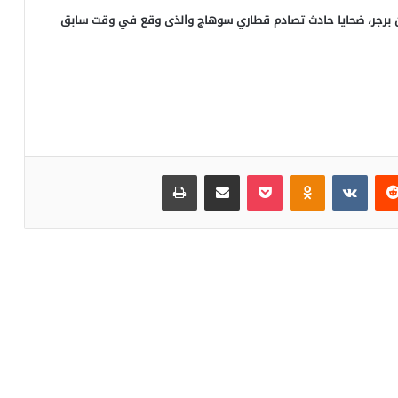
ان برجر، ضحايا حادث تصادم قطاري سوهاج والذى وقع في وقت سابق
‏Reddit
‏VKontakte
Odnoklassniki
بوكيت
مشاركة عبر البريد
طباعة