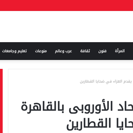
إعلان النصر وإنهاء حرب إيران حال فتح مضيق هرمز
المرأة
فنون
ثقافة
عرب وعالم
منوعات
تعليم وجامعات
يقدم العزاء في ضحايا القطارين
د الأوروبى بالقاهرة
يا القطارين