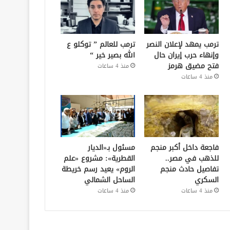
ترمب يمهد لإعلان النصر
ترمب للعالم ” توكلو ع
وإنهاء حرب إيران حال
الله بصير خير “
فتح مضيق هرمز
منذ 4 ساعات
منذ 4 ساعات
فاجعة داخل أكبر منجم
مسئول بـ«الديار
للذهب في مصر..
القطرية»: مشروع «علم
تفاصيل حادث منجم
الروم» يعيد رسم خريطة
السكري
الساحل الشمالي
منذ 4 ساعات
منذ 4 ساعات