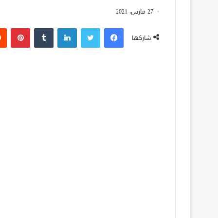
27 مارس، 2021
فيسبوك
تويتر
لينكدإن
‏Tumblr
بينتيريست
شاركها