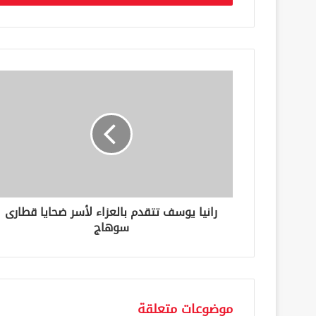
ب
ر
ي
د
ك
ا
ل
إ
ل
ك
ت
ر
و
ن
رانيا يوسف تتقدم بالعزاء لأسر ضحايا قطارى
ي
سوهاج
موضوعات متعلقة