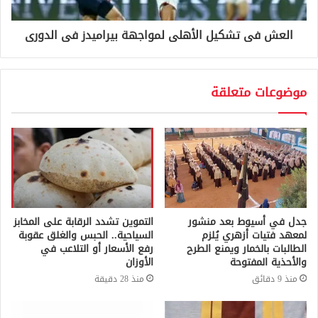
العش فى تشكيل الأهلى لمواجهة بيراميدز فى الدورى
موضوعات متعلقة
جدل في أسيوط بعد منشور
التموين تشدد الرقابة على المخابز
لمعهد فتيات أزهري يُلزم
السياحية.. الحبس والغلق عقوبة
الطالبات بالخمار ويمنع الطرح
رفع الأسعار أو التلاعب في
والأحذية المفتوحة
الأوزان
منذ 9 دقائق
منذ 28 دقيقة