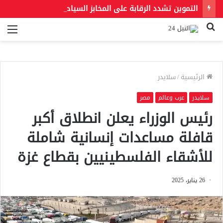
التموين تشدد الرقابة على المخابز السياحية.. الحبس والغلق عقوبة رفع الأسعار أو التلاعب في الأوزان
بحث
الق
عن
الرئيسية
/
سلايدر
سلايدر
عرب وعالم
مصر
رئيس الوزراء يعلن انطلاق أكبر
قافلة مساعدات إنسانية شاملة
للأشقاء الفلسطينيين بقطاع غزة
26 يناير، 2025