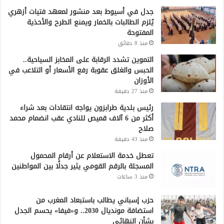
جدل في أسيوط بعد منشور لمعهد فتيات أزهري
يُلزم الطالبات بالخمار ويمنع الطرح والأحذية
المفتوحة
منذ 8 دقائق
التموين تشدد الرقابة على المخابز السياحية..
الحبس والغلق عقوبة رفع الأسعار أو التلاعب في
الأوزان
منذ 27 دقيقة
رئيس بلدية طرابزون يواجه انتقادات بعد شراء
أكثر من 6 آلاف قميص للنادي عقب انضمام محمد
صلاح
منذ 43 دقيقة
تعطل خدمة الاستعلام عن أرقام المحمول
المسجلة بالرقم القومي يثير جدلًا بين المواطنين
منذ 3 ساعات
حزب إسباني يطالب باستبعاد المغرب من
استضافة مونديال 2030.. و«فيفا» يحسم الجدل
بشأن النهائي