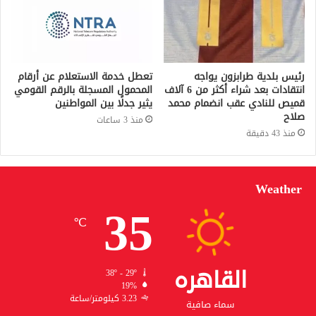
رئيس بلدية طرابزون يواجه
تعطل خدمة الاستعلام عن أرقام
انتقادات بعد شراء أكثر من 6 آلاف
المحمول المسجلة بالرقم القومي
قميص للنادي عقب انضمام محمد
يثير جدلًا بين المواطنين
صلاح
منذ 3 ساعات
منذ 43 دقيقة
Weather
35
℃
القاهره
38º - 29º
19%
3.23 كيلومتر/ساعة
سماء صافية