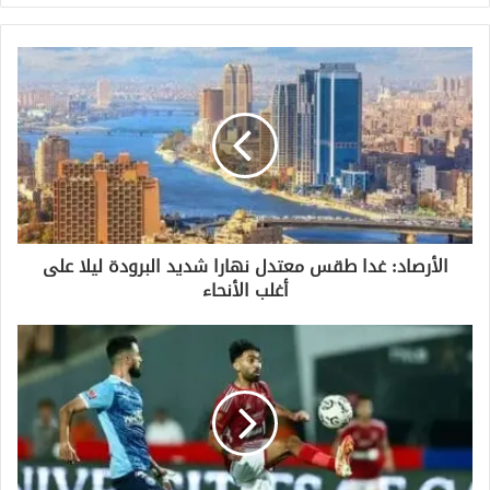
ر
ي
د
ك
ا
ل
إ
ل
ك
ت
ر
و
الأرصاد: غدا طقس معتدل نهارا شديد البرودة ليلا على
ن
أغلب الأنحاء
ي