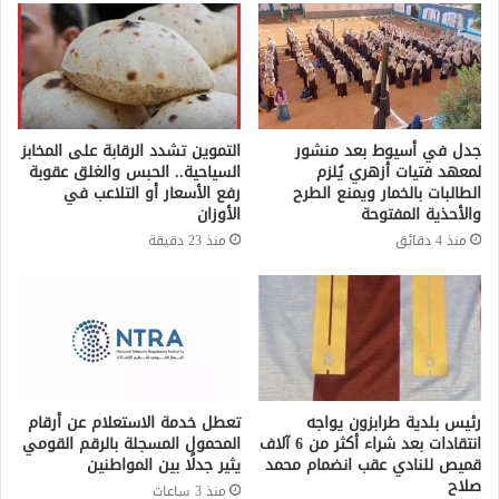
جدل في أسيوط بعد منشور
التموين تشدد الرقابة على المخابز
لمعهد فتيات أزهري يُلزم
السياحية.. الحبس والغلق عقوبة
الطالبات بالخمار ويمنع الطرح
رفع الأسعار أو التلاعب في
والأحذية المفتوحة
الأوزان
منذ 4 دقائق
منذ 23 دقيقة
رئيس بلدية طرابزون يواجه
تعطل خدمة الاستعلام عن أرقام
انتقادات بعد شراء أكثر من 6 آلاف
المحمول المسجلة بالرقم القومي
قميص للنادي عقب انضمام محمد
يثير جدلًا بين المواطنين
صلاح
منذ 3 ساعات