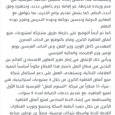
مصر وزيادة قدرتها، عبر إقامة حرم جامعي جديد، وتجهيزه وفق
أحدث النظم، كما يشمل تقديم برامج التدريب بما يتوافق مع
المعايير الدولية وتحسين حوكمة وجودة التدريس وتعزيز جودة
التعلم.
كما تم أيضاً التوقيع على خارطة طريق مشتركة لمشروعات مترو
أنفاق القاهرة الكبرى، وقام بالتوقيع من الجانب المصري
المهندس كامل الوزير، وزير النقل، وعن الجانب الفرنسي برونو
لومير، وزير الاقتصاد والمالية الفرنسي.
ويأتي ذلك الإتفاق في إطار تعزيز التعاون الاقتصادي القائم بين
البلدين في قطاع النقل باعتبار هذا القطاع مكوناً أساسياً لتنمية
العلاقات الثنائية، ويستهدف العمل على دعم استكمال شبكة
مترو أنفاق القاهرة الكبرى من خلال 4 مشروعات استراتيجية، هي
: شراء 55 قطاراً من شركة “الستوم للنقل” الفرنسية للخط الأول
لمترو القاهرة، مع تقديم خدمات الصيانة لمدة 8 سنوات،
والمساهمة في إنشاء الخط السادس لمترو أنفاق القاهرة
الكبرى من خلال تنفيذ أنظمة السكة وتصنيع وتوريد القطارات
اللازمة للخط بواسطة شركات فرنسية، فضلأً عن توطين صناعة