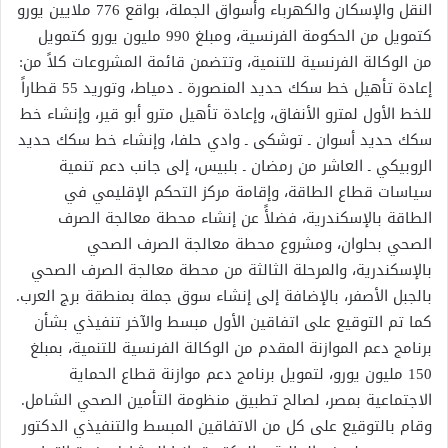
النقل والإسكان والكهرباء وأسواق الجملة، بواقع 776 ملايين يورو
كتمويل من الحكومة الفرنسية، ومبلغ 990 مليون يورو كتمويل
من الوكالة الفرنسية للتنمية، وتتضمن قائمة المشروعات كلاً من:
إعادة تأهيل خط سكك حديد المنصورة ـ دمياط، وتوريد 55 قطاراً
للخط الأول لمترو الأنفاق، وإعادة تأهيل مترو أبو قير، وإنشاء خط
سكك حديد أسوان ـ توشكى ـ وادي حلفا، وإنشاء خط سكك حديد
الروبيكي ـ العاشر من رمضان ـ بلبيس، إلى جانب دعم تنمية
سياسات قطاع الطاقة، وإقامة مركز التحكم الإقليمي في
الطاقة بالإسكندرية، فضلأً عن إنشاء محطة معالجة الصرف
الصحي بحلوان، ومشروع محطة معالجة الصرف الصحي
بالإسكندرية، والمرحلة الثالثة من محطة معالجة الصرف الصحي
بالجبل الأصفر، بالإضافة إلى إنشاء سوق جملة بمنطقة برج العرب.
كما تم التوقيع على اتفاقين الأول مبسط والآخر تنفيذي بشأن
برنامج دعم الموازنة المقدم من الوكالة الفرنسية للتنمية، بمبلغ
150 مليون يورو، لتمويل برنامج دعم موازنة قطاع الحماية
الاجتماعية بمصر، لصالح تطبيق منظومة التأمين الصحي الشامل.
وقام بالتوقيع على كل من الاتفاقين المبسط والتنفيذي الدكتور