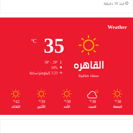
منذ 39 دقيقة
Weather
35
℃
القاهره
38º - 29º
19%
3.23 كيلومتر/ساعة
سماء صافية
42
39
38
38
38
℃
℃
℃
℃
℃
الجمعة
السبت
الأحد
الأثنين
الثلاثاء