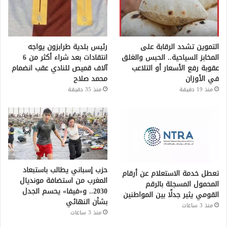
التموين تشدد الرقابة على
رئيس بلدية طرابزون يواجه
المخابز السياحية.. الحبس والغلق
انتقادات بعد شراء أكثر من 6
عقوبة رفع الأسعار أو التلاعب
آلاف قميص للنادي عقب انضمام
في الأوزان
محمد صلاح
منذ 19 دقيقة
منذ 35 دقيقة
حزب إسباني يطالب باستبعاد
تعطل خدمة الاستعلام عن أرقام
المغرب من استضافة مونديال
المحمول المسجلة بالرقم
2030.. و«فيفا» يحسم الجدل
القومي يثير جدلًا بين المواطنين
بشأن النهائي
منذ 3 ساعات
منذ 3 ساعات