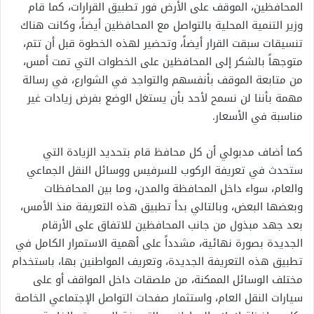
المحافظين، الموقف على الأرض فور تطبيق القرارات، كما قام
وزير التنمية المحلية بالتواصل مع المحافظين أيضاً، وكانت هناك
تنسيقات سبقت القرار أيضاً، وتحضير لهذه الخطوة قبل أن تتم،
متوجهاً بالشكر إلى المحافظين على الخطوات التي تمت أمس،
من متابعة الموقف بأنفسهم والتواجد في الشوارع، في رسالة
مهمة بأننا لن نسمح لأحد بأن يستغل الوضع بفرض زيادات غير
مناسبة في الأسعار.
كما أضاف مدبولي أن كل محافظ قام بتحديد الزيادة التي
ستحدث في تعريفة الركوب للسرفيس ووسائل النقل الجماعي
والعام، سواء داخل المحافظة والمدن، وما بين المحافظات
وبعضها البعض، وبالتالي بدأ تطبيق هذه التعريفة منذ الأمس،
بعد جهد مبذول من جانب المحافظين للاتفاق على الأرقام
الجديدة بصورة نهائية، مشدداً على أهمية الاستمرار الكامل في
تطبيق هذه التعريفة الجديدة، وتعريف المواطنين بها، باستخدام
مختلف الوسائل الممكنة، من ملصقات داخل المواقف أو على
سيارات النقل العام، واستثمار صفحات التواصل الإجتماعي الخاصة