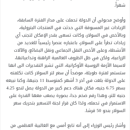
شهراً.
وأوضح مدبولي أن الدولة تحملت على مدار الفترة السابقة،
الزيادات غير المسبوقة التي حدثت في المنتجات البترولية،
وبالأخص في السولار، وكانت تسعى بقدر الإمكان لتجنب أي
زيادات تطرأ على السولار، باعتباره عنصرا رئيسياً للعديد من
الأنشطة، وعلى الأخص النقل الجماعي ونقل البضائع، والآلات
الزراعية، ولكن في ظل الظروف العالمية الراهنة وتداعياتها،
لاسيما الأزمة الروسية الأوكرانية، التي تشير التقديرات الى انها
ستستمر لفترة طويلة، موضحاً أن سعر لتر السولار كانت تكلفته
على الدولة بلغت في آخر 3 أشهر كمتوسط 11 جنيها، وكنا نبيعه
بسعر 6.75 جنيه، فكان هناك دعم كبير من الدولة يصل لنحو 4.25
جنيه للتر، وهذا رقم ضخم جدا، بصورة يصعب معها القدرة على
الاستمرار في تحمله، ولذا كان قرار لجنة التسعير بتحريك سعر
السولار بنحو 50 قرشا.
وأشار رئيس الوزراء إلى أنه تابع أمس مع الغالبية العظمى من