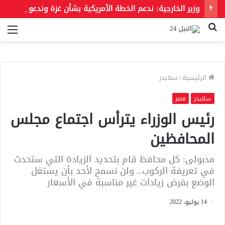
وزير الخارجية: ندعم الخطة الأمريكية بشأن غزة وندعو للحفاظ على الهوية العربية للقدس الشرقية
بحث
الق
عن
الرئيسية
/
سلايدر
سلايدر
مصر
رئيس الوزراء يترأس اجتماع مجلس
المحافظين
مدبولى: كل محافظ قام بتحديد الزيادة التي ستحدث
في تعريفة الركوب.. ولن نسمح لأحد بأن يستغل
الوضع بفرض زيادات غير مناسبة في الأسعار
14 يوليو، 2022