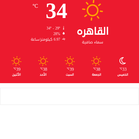
34
℃
القاهره
34º - 29º
28%
6.97 كيلومتر/ساعة
سماء صافية
39
38
39
38
33
℃
℃
℃
℃
℃
الخميس
الجمعة
السبت
الأحد
الأثنين