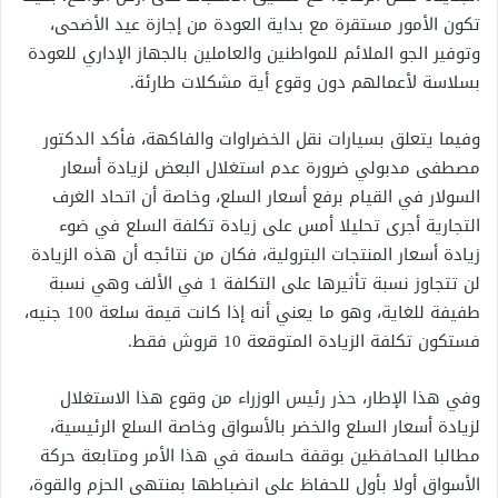
تكون الأمور مستقرة مع بداية العودة من إجازة عيد الأضحى،
وتوفير الجو الملائم للمواطنين والعاملين بالجهاز الإداري للعودة
بسلاسة لأعمالهم دون وقوع أية مشكلات طارئة.
وفيما يتعلق بسيارات نقل الخضراوات والفاكهة، فأكد الدكتور
مصطفى مدبولي ضرورة عدم استغلال البعض لزيادة أسعار
السولار في القيام برفع أسعار السلع، وخاصة أن اتحاد الغرف
التجارية أجرى تحليلا أمس على زيادة تكلفة السلع في ضوء
زيادة أسعار المنتجات البترولية، فكان من نتائجه أن هذه الزيادة
لن تتجاوز نسبة تأثيرها على التكلفة 1 في الألف وهي نسبة
طفيفة للغاية، وهو ما يعني أنه إذا كانت قيمة سلعة 100 جنيه،
فستكون تكلفة الزيادة المتوقعة 10 قروش فقط.
وفي هذا الإطار، حذر رئيس الوزراء من وقوع هذا الاستغلال
لزيادة أسعار السلع والخضر بالأسواق وخاصة السلع الرئيسية،
مطالبا المحافظين بوقفة حاسمة في هذا الأمر ومتابعة حركة
الأسواق أولا بأول للحفاظ على انضباطها بمنتهى الحزم والقوة،