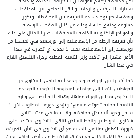
بكل محافظة لإعلام المواطنين بالتعريفة الجديدة والخاصة
بسيارات السرفيس والرحلات والنقل الجماعي بين المحافظات
وبعضها، مع توحيد هذه التعريفة بين المحافظات وتكون
معلومة ومتفق عليها، وذلك من خلال الصفحات الرسمية
والمواقع الإلكترونية الخاصة بالمحافظات، ضاربا المثال على ذلك
بأن تعريفة الرحلة من الإسماعيلية إلى بورسعيد هي نفسها من
بورسعيد إلى الاسماعيلية، بحيث لا يحدث أي تضارب في هذا
الأمر، مشيرا إلى تأكيد وزير التنمية المحلية بإجراء التنسيق اللازم
في هذا الشأن.
كما أكد رئيس الوزراء ضرورة وجود آلية لتلقي الشكاوى من
المواطنين، لافتا إلى مواصلة المنظومة الحكومية الموحدة
للشكاوى بمجلس الوزراء عملها، وهناك آلية أيضا في وزارة
التنمية المحلية “صوتك مسمىع” وتؤدي دورها المطلوب، لكن لا
بد من وجود آلية بكل محافظة، ولا سيما في مكتب تلقي
شكاوى المواطنين والخط الساخن لتلقي الشكاوى، مشددا على
ضرورة التعامل بمنتهى الجدية مع أي شكاوى في شأن التعريفة
الجديدة لنقل الركاب، مع تحقيق الانضباط على أرض الواقع، بحيث