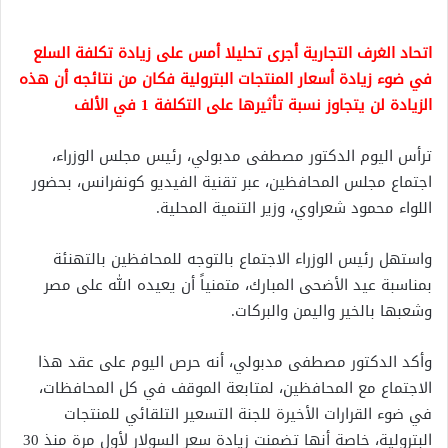
اتحاد الغرف التجارية أجرى تحليلا أمس على زيادة تكلفة السلع
في ضوء زيادة أسعار المنتجات البترولية فكان من نتائجه أن هذه
الزيادة لن يتجاوز نسبة تأثيرها على التكلفة 1 في الألف
ترأس اليوم الدكتور مصطفى مدبولي، رئيس مجلس الوزراء،
اجتماع مجلس المحافظين، عبر تقنية الفيديو كونفرانس، بحضور
اللواء محمود شعراوي، وزير التنمية المحلية.
واستهل رئيس الوزراء الاجتماع بالتوجه للمحافظين بالتهنئة
بمناسبة عيد الأضحى المبارك، متمنياً أن يعيده الله على مصر
وشعبها بالخير واليمن والبركات.
وأكد الدكتور مصطفى مدبولي، أنه حرص اليوم على عقد هذا
الاجتماع مع المحافظين، لمتابعة الموقف في كل المحافظات،
في ضوء القرارات الأخيرة للجنة التسعير التلقائي للمنتجات
البترولية، خاصة أنها تضمنت زيادة سعر السولار لأول مرة منذ 30