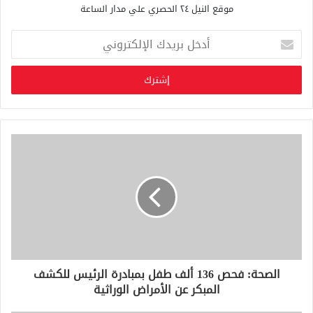
موقع النيل ٢٤ الحصري علي مدار الساعة
أ
د
خ
ل
ب
ر
ي
د
ك
ا
ل
إ
ل
ك
ت
ر
و
الصحة: فحص 136 ألف طفل بمبادرة الرئيس للكشف
ن
المبكر عن الأمراض الوراثية
ي