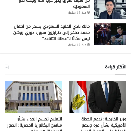
من شبّاك سوريا يدير حزب الله وجهه نحو
السعوديّة
منذ 16 ساعة
مالك نادي الخلود السعودي يسخر من انتقال
محمد صلاح إلى طرابزون سبور: دوري روشن
ليس مكانًا لـ”عطلة التقاعد”
منذ 17 ساعة
الأكثر قراءة
وزير الخارجية: ندعم الخطة
التعليم تحسم الجدل بشأن
الأمريكية بشأن غزة وندعو
مناهج البكالوريا المصرية: الصور