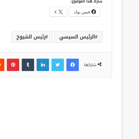
شارك هذا الموضوع:
فيس بوك
X
الرئيس السيسي
رئيس الشيوخ
فيسبوك
تويتر
لينكدإن
‏Tumblr
بينتيريست
شاركها