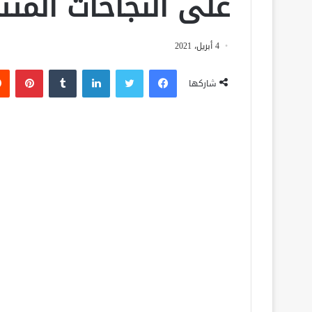
على النجاحات المتتا
4 أبريل، 2021
فيسبوك
تويتر
لينكدإن
‏Tumblr
بينتيريست
شاركها