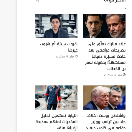
علاء مبارك يعلّق على
هروب سبتة أم هروب
تصريحات عراقجي بعد
غيرها
حادث مسيّرة دمياط
منذ 6 ساعات
مستشهدًا بمقولة لعمر
بن الخطاب
منذ 5 ساعات
واشنطن بوست: خلاف
النيابة تستعجل تحليل
حاد بين ترامب ووزير
المخدرات لمتهم «مذبحة
دفاعه في كامب ديفيد
الإبراهيمية»