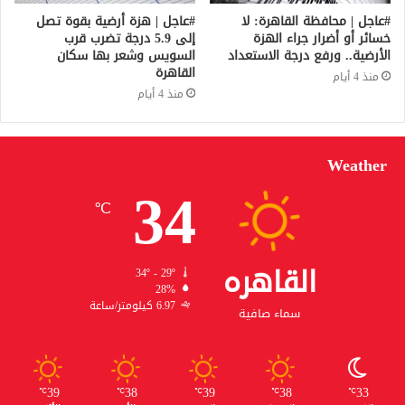
#عاجل | محافظة القاهرة: لا
#عاجل | هزة أرضية بقوة تصل
خسائر أو أضرار جراء الهزة
إلى 5.9 درجة تضرب قرب
الأرضية.. ورفع درجة الاستعداد
السويس وشعر بها سكان
القاهرة
منذ 4 أيام
منذ 4 أيام
Weather
34
℃
القاهره
34º - 29º
28%
6.97 كيلومتر/ساعة
سماء صافية
39
38
39
38
33
℃
℃
℃
℃
℃