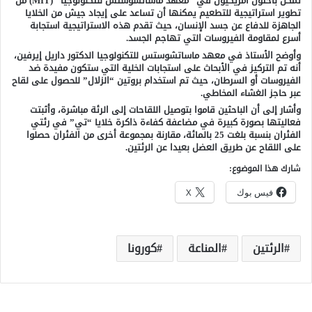
تمكن باحثون أمريكيون في “معهد ماساتشوستس للتكنولوجيا “(MIT) من
تطوير استراتيجية للتطعيم يمكنها أن تساعد على إيجاد جيش من الخلايا
الجاهزة للدفاع عن جسد الإنسان، حيث تقدم هذه الاستراتيجية استجابة
أسرع لمقاومة الفيروسات التي تهاجم الجسد.
وأوضح الأستاذ في معهد ماساتشوستس للتكنولوجيا الدكتور داريل إيرفين،
أنه تم التركيز في الأبحاث على استجابات الخلية التي ستكون مفيدة ضد
الفيروسات أو السرطان، حيث تم استخدام بروتين “الزلال” للحصول على لقاح
عبر حاجز الغشاء المخاطي.
وأشار إلى أن الباحثين قاموا بتوصيل اللقاحات إلى الرئة مباشرة، وأثبتت
فعاليتها بصورة كبيرة في مضاعفة كفاءة ذاكرة خلايا “تي” في رئتي
الفئران بنسبة بلغت 25 بالمائة، مقارنة بمجموعة أخرى من الفئران حصلوا
على اللقاح عن طريق العضل بعيدا عن الرئتين.
شارك هذا الموضوع:
فيس بوك
X
الرئتين
المناعة
كورونا