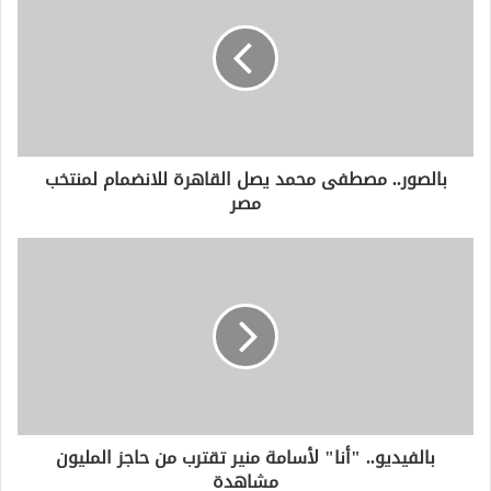
ا
ل
إ
ل
ك
ت
ر
و
بالصور.. مصطفى محمد يصل القاهرة للانضمام لمنتخب
ن
مصر
ي
بالفيديو.. "أنا" لأسامة منير تقترب من حاجز المليون
مشاهدة