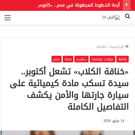
أزمة الخطوط المجهولة في مصر.. «كابوس رقمي» يثير قلق مستخدمي المحمول
بحث
الق
عن
الرئيسية
/
ثقافة
ثقافة
حوادث وقضايا
سلايدر
صحة
مصر
«خناقة الكلاب» تشعل أكتوبر..
سيدة تسكب مادة كيميائية على
سيارة جارتها والأمن يكشف
التفاصيل الكاملة
14 مايو، 2026