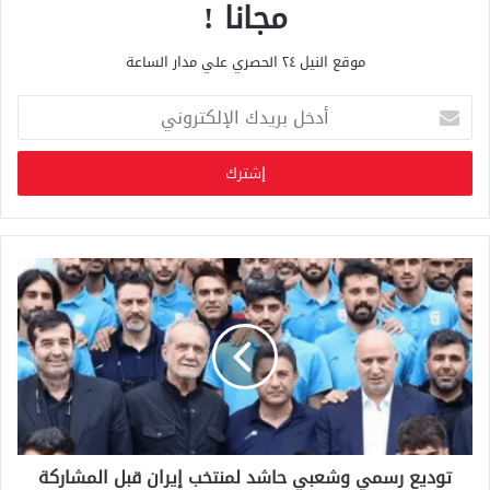
مجانا !
موقع النيل ٢٤ الحصري علي مدار الساعة
أ
د
خ
ل
ب
ر
ي
د
ك
ا
ل
إ
ل
ك
ت
ر
و
توديع رسمي وشعبي حاشد لمنتخب إيران قبل المشاركة