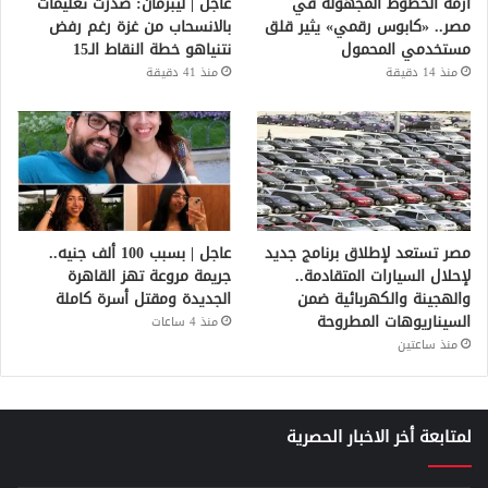
أزمة الخطوط المجهولة في
عاجل | ليبرمان: صدرت تعليمات
مصر.. «كابوس رقمي» يثير قلق
بالانسحاب من غزة رغم رفض
مستخدمي المحمول
نتنياهو خطة النقاط الـ15
منذ 14 دقيقة
منذ 41 دقيقة
مصر تستعد لإطلاق برنامج جديد
عاجل | بسبب 100 ألف جنيه..
لإحلال السيارات المتقادمة..
جريمة مروعة تهز القاهرة
والهجينة والكهربائية ضمن
الجديدة ومقتل أسرة كاملة
السيناريوهات المطروحة
منذ 4 ساعات
منذ ساعتين
لمتابعة أخر الاخبار الحصرية