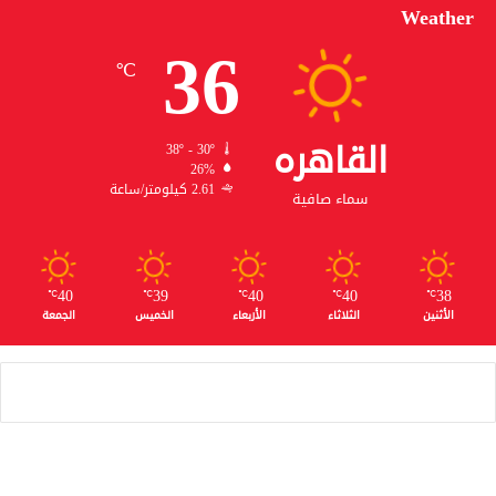
Weather
36
℃
القاهره
38º - 30º
26%
2.61 كيلومتر/ساعة
سماء صافية
40
39
40
40
38
℃
℃
℃
℃
℃
الأثنين
الثلاثاء
الأربعاء
الخميس
الجمعة