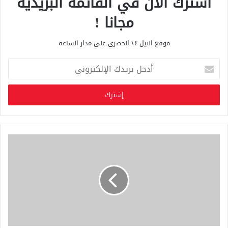
اشترك الان في القائمة البريدية
مجانا !
موقع النيل ٢٤ الحصري علي مدار الساعة
أ
د
خ
ل
ب
ر
ي
د
ك
ا
ل
إ
ل
ك
ت
ر