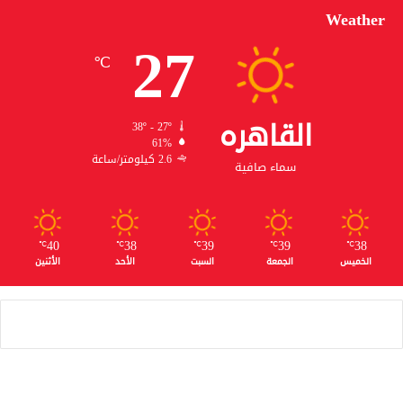
Weather
27
℃
القاهره
38º - 27º
61%
2.6 كيلومتر/ساعة
سماء صافية
40
38
39
39
38
℃
℃
℃
℃
℃
الخميس
الجمعة
السبت
الأحد
الأثنين