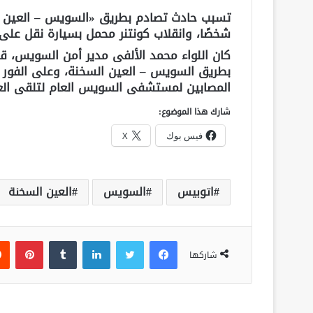
شخصًا، وانقلاب كونتنر محمل بسيارة نقل على
كان اللواء محمد الألفى مدير أمن السويس، ق
بطريق السويس – العين السخنة، وعلى الفور ا
المصابين لمستشفى السويس العام لتلقى العلا
شارك هذا الموضوع:
فيس بوك
X
اتوبيس
السويس
العين السخنة
فيسبوك
تويتر
لينكدإن
‏Tumblr
بينتيريست
شاركها