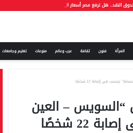
وق النقد.. هل ترفع مصر أسعار الوقود مجددًا؟
المرأة
فنون
ثقافة
عرب وعالم
منوعات
تعليم وجامعات
” يتسبب فى إصابة 22 شخصًا
 “السويس – العين
 22 شخصًا