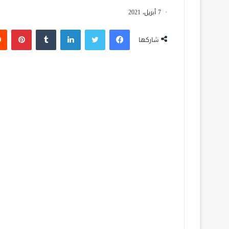
7 أبريل، 2021
فيسبوك
تويتر
لينكدإن
‏Tumblr
بينتيريست
شاركها