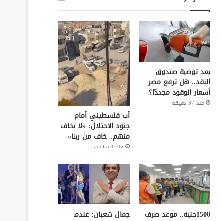
بعد توصية صندوق
النقد.. هل ترفع مصر
أسعار الوقود مجددًا؟
منذ 37 دقيقة
أب فلسطيني أمام
جنود الاحتلال: «لا تخاف
منهم.. خاف من ربنا»
منذ 4 ساعات
1500جنيه.. موعد صرف
جمال شعبان: عندما