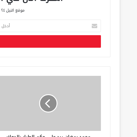
موقع النيل ٢٤ الحصري علي مدار الساعة
أ
د
خ
ل
ب
ر
ي
د
ك
ا
ل
إ
ل
ك
ت
ر
و
ن