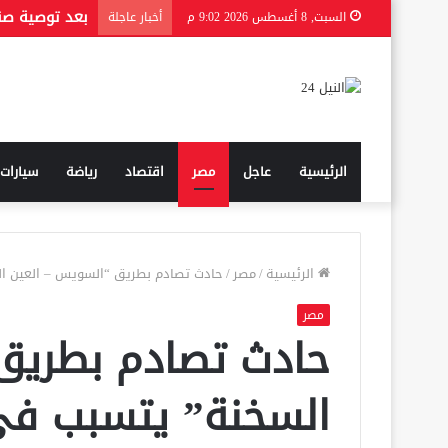
بعد توصية صند
السبت, 8 أغسطس 2026 9:02 م
أخبار عاجلة
الرئيسية
عاجل
مصر
اقتصاد
رياضة
سيارات
الرئيسية
/
مصر
/
حادث تصادم بطريق “السويس – العين السخنة
مصر
حادث تصادم بطريق
السخنة” يتسبب فى إصابة