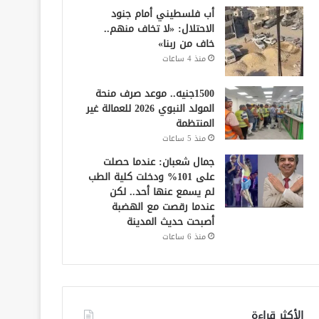
أب فلسطيني أمام جنود
الاحتلال: «لا تخاف منهم..
خاف من ربنا»
منذ 4 ساعات
1500جنيه.. موعد صرف منحة
المولد النبوي 2026 للعمالة غير
المنتظمة
منذ 5 ساعات
جمال شعبان: عندما حصلت
على 101% ودخلت كلية الطب
لم يسمع عنها أحد.. لكن
عندما رقصت مع الهضبة
أصبحت حديث المدينة
منذ 6 ساعات
الأكثر قراءة