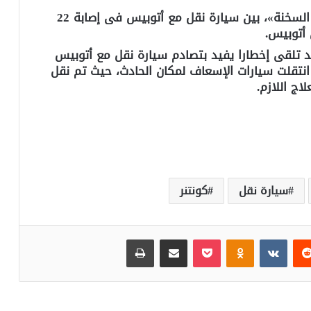
تسبب حادث تصادم بطريق «السويس – العين السخنة»، بين سيارة نقل مع أتوبيس فى إصابة 22
 أتوبيس.
د تلقى إخطارا يفيد بتصادم سيارة نقل مع أتوبيس
نتقلت سيارات الإسعاف لمكان الحادث، حيث تم نقل
ج اللازم.
سيارة نقل
كونتنر
‏Reddit
‏VKontakte
Odnoklassniki
بوكيت
مشاركة عبر البريد
طباعة