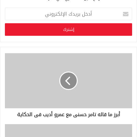
أ
د
خ
ل
ب
ر
ي
د
ك
ا
ل
إ
ل
ك
ت
ر
و
أبرز ما قاله تامر حسنى مع عمرو أديب فى الحكاية
ن
ي