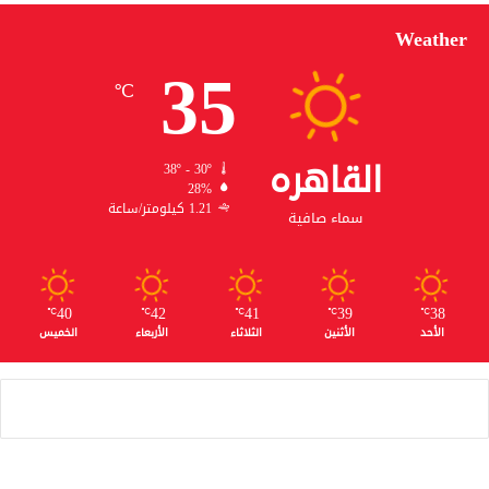
Weather
35
℃
القاهره
38º - 30º
28%
1.21 كيلومتر/ساعة
سماء صافية
40
42
41
39
38
℃
℃
℃
℃
℃
الأحد
الأثنين
الثلاثاء
الأربعاء
الخميس