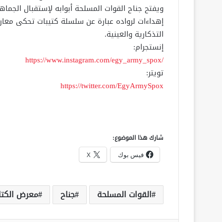
ويفتح جناح القوات المسلحة أبوابه لإستقبال الجما
إهداءات لرواده عبارة عن سلسلة كتيبات تحكى معارك 
التذكارية والعينية.
إنستجرام:
https://www.instagram.com/egy_army_spox/
تويتر:
https://twitter.com/EgyArmySpox
شارك هذا الموضوع:
فيس بوك
X
القوات المسلحة
جناح
معرض الكتا