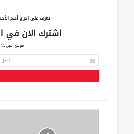
تعرف على آخر و أهم الأحد
اشترك الان في الق
موقع النيل ٢٤ الحصري علي مدار الساعة
أ
د
خ
ل
ب
ر
ي
د
ك
ا
ل
إ
ل