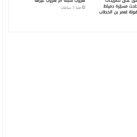
لّق على تصريحات
هروب سبتة أم هروب غيرها
ادث مسيّرة دمياط
منذ 5 ساعات
ولة لعمر بن الخطاب