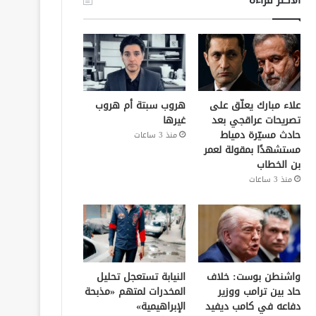
علاء مبارك يعلّق على
هروب سبتة أم هروب
تصريحات عراقجي بعد
غيرها
حادث مسيّرة دمياط
منذ 3 ساعات
مستشهدًا بمقولة لعمر
بن الخطاب
منذ 3 ساعات
واشنطن بوست: خلاف
النيابة تستعجل تحليل
حاد بين ترامب ووزير
المخدرات لمتهم «مذبحة
دفاعه في كامب ديفيد
الإبراهيمية»