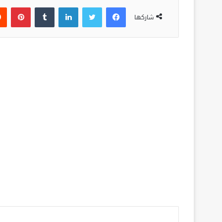
فيسبوك
تويتر
لينكدإن
‏Tumblr
بينتيريست
شاركها