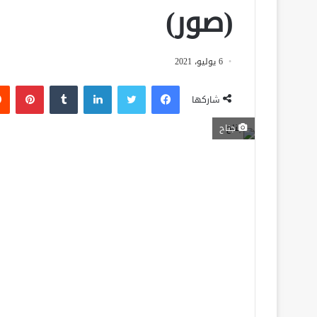
(صور)
6 يوليو، 2021
فيسبوك
تويتر
لينكدإن
‏Tumblr
بينتيريست
شاركها
جناح