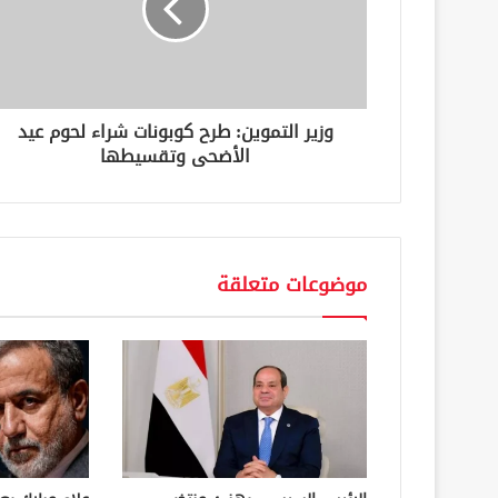
ك
ت
ر
و
ن
وزير التموين: طرح كوبونات شراء لحوم عيد
ي
الأضحى وتقسيطها
موضوعات متعلقة