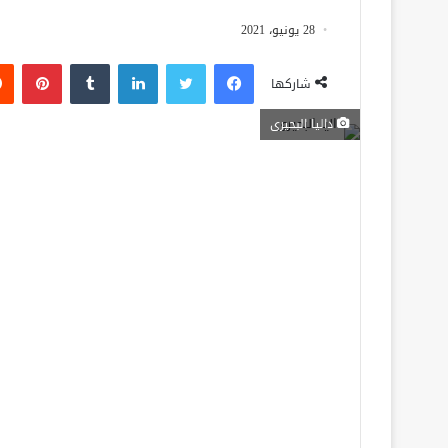
28 يونيو، 2021
فيسبوك
تويتر
لينكدإن
‏Tumblr
بينتيريست
شاركها
داليا البحيرى