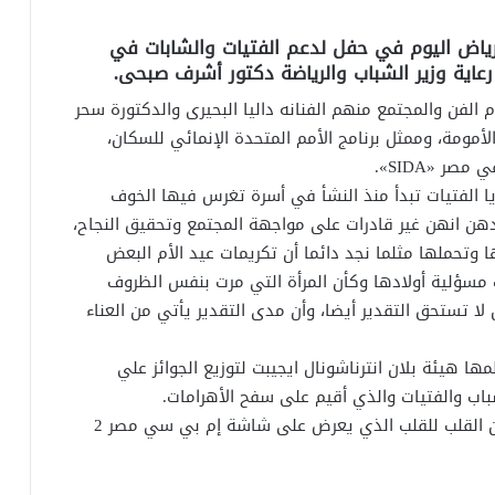
ن رياض اليوم في حفل لدعم الفتيات والشابات في
عاية وزير الشباب والرياضة دكتور أشرف صبحى.
لفن والمجتمع منهم الفنانه داليا البحيرى والدكتورة سحر
مومة، وممثل برنامج الأمم المتحدة الإنمائي للسكان،
ر «SIDA».
يا الفتيات تبدأ منذ النشأ في أسرة تغرس فيها الخوف
ادهن انهن غير قادرات على مواجهة المجتمع وتحقيق النجاح،
 وتحملها مثلما نجد دائما أن تكريمات عيد الأم البعض
ت مسؤلية أولادها وكأن المرأة التي مرت بنفس الظروف
 لا تستحق التقدير أيضا، وأن مدى التقدير يأتي من العناء
ا هيئة بلان انترناشونال ايجيبت لتوزيع الجوائز علي
باب والفتيات والذي أقيم على سفح الأهرامات.
يذكر أن إيمان رياض عادت اليوم لتقديم برنامجها من القلب للقلب الذي يعرض على شاشة إم بي سي مصر 2