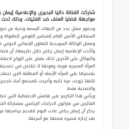
شاركت الفنانة داليا البحيرى والإعلامية إيما
مواجهة قضايا العنف ضد الفتيات، وذلك تحت ر
وحضور ممثل عدد من الجهات الرسمه ونخبة من نجوم ا
السنباطي الأمين العام للمجلس القومي للطفولة والأ
وممثل الوكالة السويدية للتعاون الإنمائي الدولي في مص
وأكدت الإعلامية إيمان رياض خلال تكريمها، أن قضا
والتواكل علي الآخرين لذلك يقبلن على الزواج لاعتق
المرأة المصريه قوية، وقوتها لا تتلخص في تضحيتها
يقتصرها علي المرأه الأرمله أو المطلقة التي تحمل
لكنها تزوجت مرة ثانيه وأخرجت للمجتمع أبناء ناجحين
والتضحية فقط.
ويأتي هذا التكريم على هامش الاحتفالية التي تنظمه
الفائزين في ماراثون الدراجات الرياضي بمشاركة الش
بعد إجازة قصيرة قضتها مع أسرتها.