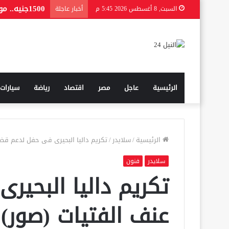
1500جنيه.. موعد صرف منحة المولد النبوي 2026 للعمالة غير المنتظمة
السبت, 8 أغسطس 2026 5:45 م
أخبار عاجلة
الرئيسية
عاجل
مصر
اقتصاد
رياضة
سيارات
الرئيسية
/
سلايدر
/
تكريم داليا البحيرى فى حفل لدعم قضا
سلايدر
فنون
تكريم داليا البحير
عنف الفتيات (صور)