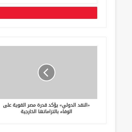
د
خ
ل
ب
ر
ي
د
ك
ا
ل
إ
ل
ك
ت
ر
و
ن
«النقد الدولي» يؤكد قدرة مصر القوية على
ي
الوفاء بالتزاماتها الخارجية