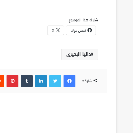
شارك هذا الموضوع:
فيس بوك
X
داليا البحيرى
فيسبوك
تويتر
لينكدإن
‏Tumblr
بينتيريست
شاركها