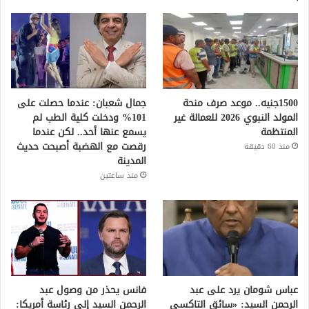
1500جنيه.. موعد صرف منحة
جمال شعبان: عندما حصلت على
المولد النبوي 2026 للعمالة غير
101% ودخلت كلية الطب لم
المنتظمة
يسمع عنها أحد.. لكن عندما
رقصت مع الهضبة أصبحت حديث
منذ 60 دقيقة
المدينة
منذ ساعتين
عباس شومان يرد على عبد
فانس يحذر من وصول عبد
الرحمن السيد: «سائق التاكسي
الرحمن السيد إلى رئاسة أمريكا: