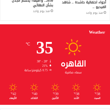
2030.. و«فيفا» يحسم الجدل
أجواء احتفالية حاشدة .. شاهد
بشأن النهائي
الفيديو ..
منذ يوم واحد
منذ يوم واحد
Weather
35
℃
القاهره
38º - 28º
21%
0.75 كيلومتر/ساعة
سماء صافية
42
40
39
38
38
℃
℃
℃
℃
℃
السبت
الأحد
الأثنين
الثلاثاء
الأربعاء