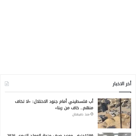
أخر الاخبار
أب فلسطيني أمام جنود الاحتلال: «لا تخاف
منهم.. خاف من ربنا»
منذ دقيقتان
1500جنيه.. موعد صرف منحة المولد النبوي 2026