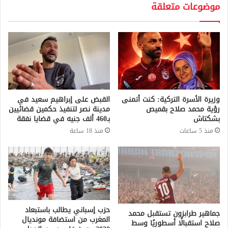
موضوعات متعلقة
وزيرة الأسرة التركية: كنت أتمنى
القبض على إبراهيم سعيد في
رؤية محمد صلاح بقميص
مدينة نصر لتنفيذ حكمين قضائيين
بشكتاش
بـ460 ألف جنيه في قضايا نفقة
منذ 5 ساعات
منذ 18 ساعة
حزب إسباني يطالب باستبعاد
جماهير طرابزون تستقبل محمد
المغرب من استضافة مونديال
صلاح استقبالًا أسطوريًا وسط