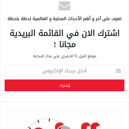
تعرف على آخر و أهم الأحداث المحلية و العالمية لحظة بلحظة
اشترك الان في القائمة البريدية
مجانا !
موقع النيل ٢٤ الحصري علي مدار الساعة
أ
د
خ
ل
ب
ر
ي
د
ك
ا
ل