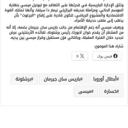
وتثق الإدارة الباريسية في قدرتها على التعاقد مع ليونيل ميسي بنهاية
الموسم الحالي، ومزاملة صديقه البرازيلي نيمار دا سيلفا، وأنها تمتلك القوة
الاقتصادية والمشروع الرياضي، لتكون قادرة على إقناع “البرغوث” بأن
يذهب إلى ملعب حديقة الأمراء.
ويعرف ميسي أنه رغم الإهتمام من جانب باريس سان جيرمان بضمه، إلا أنه
من المنتظر أن يقدم خوان لابورتا، رئيس برشلونة، لقائده الأرجنتيني عرض
تجديد خلال الفترة المقبلة، وبالتالي فإن مستقبل وقرار ميسي بين يديه.
شارك هذا الموضوع:
فيس بوك
X
أبطال أوروبا
باريس سان جيرمان
برشلونة
خسارة
ميسى