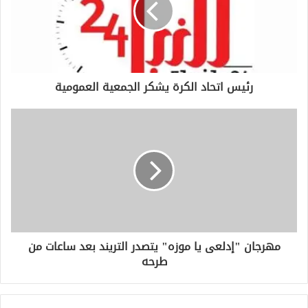
إ
ل
ك
ت
ر
و
رئيس اتحاد الكرة يشكر الجمعية العمومية
ن
ي
مهرجان "إدلعى يا موزه" يتصدر التريند بعد ساعات من
طرحه