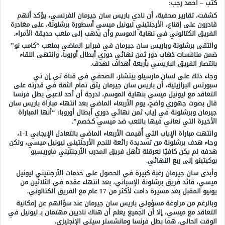
كتب – أحمد رجب:
كشفت، تقارير صحفية، أن نادي باريس سان جيرمان الفرنسي، يؤكد أنهم
قادرون على إقناع، الأرجنتيني ليونيل ميسي أسطورة برشلونة، على مغادرة
الفريق الكتالوني في نهاية الموسم وأن يذهب إلى ملعب حديقة الأمراء.
والتقى برشلونة وباريس سان جيرمان في فبراير الماضي بملعب “كامب نو”
ضمن منافسات ذهاب دور ثمن نهائي دوري أبطال أوروبا، وانتهى اللقاء
بانتصار الفريق الباريسي بأربعة أهداف لهدف.
وجاء ذلك على لسان مارسيلو بيتشلر، الصحفي في قناة تي إن تي
سبورتس البرازيلية، أن باريس سان جيرمان يثق تمام الثقة في قدرته على
التعاقد مع ليونيل ميسي بنهاية الموسم، لدرجة أن أحد لاعبي بطل فرنسا
قال بصوت جهوري واضح، يوم الأربعاء الماضي بعد انتهاء مباراة باريس سان
جيرمان وبرشلونة في إياب ثمن نهائي دوري أبطال أوروبا: “أنها المباراة
الأخيرة التي نعاني فيها باللعب ضد ميسي كـخصم”.
وانتهت مباراة الإياب التي أُقيمت الأربعاء الماضي بالتعادل الإيجابي 1-1،
وجاء هدف برشلونة من تسديدة رائعة للنجم الأرجنتيني ليونيل ميسي، ولكن
هدفه لم يكن كافيًا لعرقلة تأهل فريق المدرب الأرجنتيني ماوريسيو
بوكيتينو إلى ربع النهائي.
وأبدى سان جيرمان رغبة كبيرة في الحصول على خدمات الأرجنتيني ليونيل
ميسي، قائد فريق برشلونة الإسباني، بعد انتهاء عقده في الثلاثين من
يونيو المقبل بعد مسيرة دامت لأكثر من 17 عام مع الفريق الكتالوني.
وبالرغم من مراوغة مسؤولي باريس سان جيرمان عند سؤالهم عن إمكانية
التعاقد مع ميسي، إلا أن الجميع يعلم أن هناك ناديين مهتمان بـ ليونيل في
الوقت الحالي، هما بطل فرنسا ومانشستر سيتي الإنجليزي.