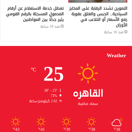
التموين تشدد الرقابة على المخابز
تعطل خدمة الاستعلام عن أرقام
السياحية.. الحبس والغلق عقوبة
المحمول المسجلة بالرقم القومي
رفع الأسعار أو التلاعب في
يثير جدلًا بين المواطنين
الأوزان
منذ 19 ساعة
منذ 16 ساعة
Weather
25
℃
القاهره
38º - 25º
73%
2.62 كيلومتر/ساعة
سماء صافية
43
41
39
38
38
℃
℃
℃
℃
℃