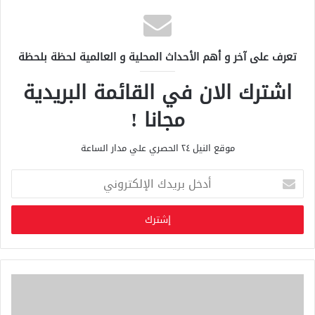
تعرف على آخر و أهم الأحداث المحلية و العالمية لحظة بلحظة
اشترك الان في القائمة البريدية
مجانا !
موقع النيل ٢٤ الحصري علي مدار الساعة
أ
د
خ
ل
ب
ر
ي
د
ك
ا