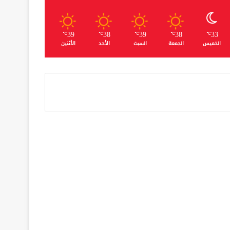
39
38
39
38
33
℃
℃
℃
℃
℃
الخميس
الجمعة
السبت
الأحد
الأثنين