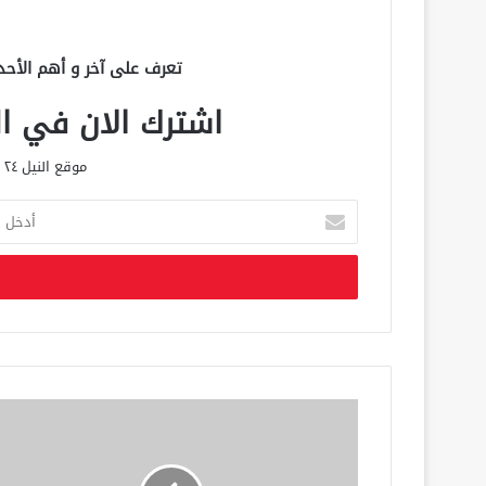
تعرف على آخر و أهم الأحد
اشترك الان في الق
موقع النيل ٢٤ الحصري علي مدار الساعة
أ
د
خ
ل
ب
ر
ي
د
ك
ا
ل
إ
ل