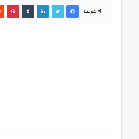
فيسبوك
تويتر
لينكدإن
‏Tumblr
بينتيريست
شاركها