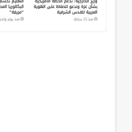
وزير الخارجية: ندعم الخطة الأمريكية
التعليم تحسم
بشأن غزة وندعو للحفاظ على الهوية
البكالوريا الم
العربية للقدس الشرقية
“مزيفة”
منذ 23 ساعة
منذ يوم واحد