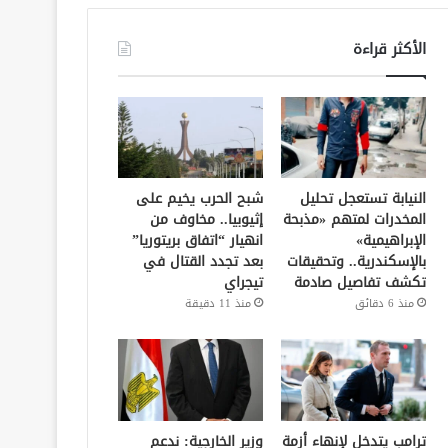
الأكثر قراءة
النيابة تستعجل تحليل
شبح الحرب يخيم على
المخدرات لمتهم «مذبحة
إثيوبيا.. مخاوف من
الإبراهيمية»
انهيار “اتفاق بريتوريا”
بالإسكندرية.. وتحقيقات
بعد تجدد القتال في
تكشف تفاصيل صادمة
تيجراي
منذ 6 دقائق
منذ 11 دقيقة
ترامب يتدخل لإنهاء أزمة
وزير الخارجية: ندعم