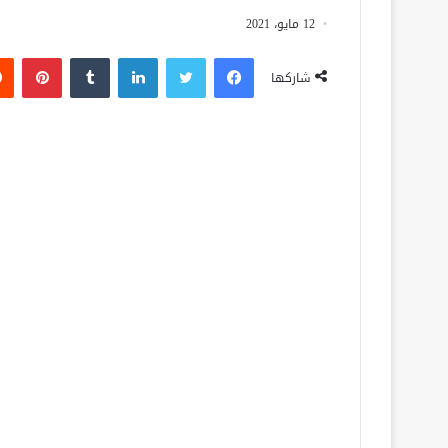
12 مايو، 2021
فيسبوك
تويتر
لينكدإن
‏Tumblr
بينتيريست
شاركها