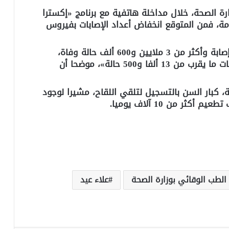
ة الصحة، خلال مداخلة هاتفية مع برنامج «إكسترا
ومة، فمن المتوقع انخفاض أعداد الإصابات بفيروس
وأضاف: «الإصابات العالمية وصلت 160 مليون إصابة وأكثر من 3 ملايين و600 ألف حالة وفاة،
والزيادات متوسط 750 ألف إصابة يوميًا والوفيات ما يقرب من 13 ألفا و500 حالة»، موضحا أن
 كبار السن بالتسجيل لتلقي اللقاح، مشيرا لوجود
لطب الوقائي بوزارة الصحة
علاء عيد